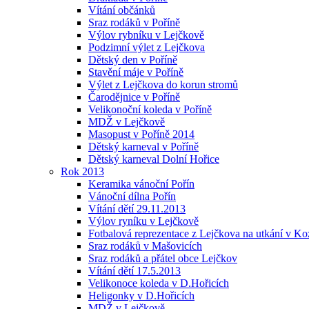
Vítání občánků
Sraz rodáků v Poříně
Výlov rybníku v Lejčkově
Podzimní výlet z Lejčkova
Dětský den v Poříně
Stavění máje v Poříně
Výlet z Lejčkova do korun stromů
Čarodějnice v Poříně
Velikonoční koleda v Poříně
MDŽ v Lejčkově
Masopust v Poříně 2014
Dětský karneval v Poříně
Dětský karneval Dolní Hořice
Rok 2013
Keramika vánoční Pořín
Vánoční dílna Pořín
Vítání dětí 29.11.2013
Výlov ryníku v Lejčkově
Fotbalová reprezentace z Lejčkova na utkání v Ko
Sraz rodáků v Mašovicích
Sraz rodáků a přátel obce Lejčkov
Vítání dětí 17.5.2013
Velikonoce koleda v D.Hořicích
Heligonky v D.Hořicích
MDŽ v Lejčkově