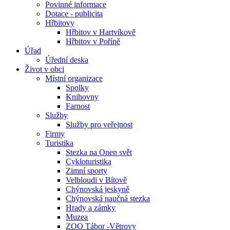
Povinné informace
Dotace - publicita
Hřbitovy
Hřbitov v Hartvíkově
Hřbitov v Poříně
Úřad
Úřední deska
Život v obci
Místní organizace
Spolky
Knihovny
Farnost
Služby
Služby pro veřejnost
Firmy
Turistika
Stezka na Onen svět
Cykloturistika
Zimní sporty
Velbloudi v Bítově
Chýnovská jeskyně
Chýnovská naučná stezka
Hrady a zámky
Muzea
ZOO Tábor -Větrovy