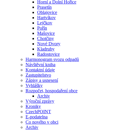
Horní a Dolní Hořice
Prasetín
Oblajovice
Hartvíkov
Lejčkov
Pořín
Mašovice
Chotčiny
Nové Dvory
Kladruby
Radostovice
Harmonogram svozu odpadů
Návštěvní kniha
Kontaktní údaje
Zastupitelstvo
Zápisy a usnesení
Vyhlášky
Rozpočet, hospodaření obce
Archiv
Výroční zprávy
Kroniky
CzechPOINT
E-podatelna
Co nového v obci
Archiv