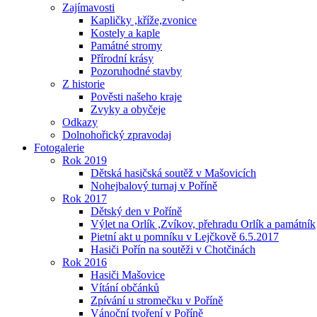
Zajímavosti
Kapličky ,kříže,zvonice
Kostely a kaple
Památné stromy
Přírodní krásy
Pozoruhodné stavby
Z historie
Pověsti našeho kraje
Zvyky a obyčeje
Odkazy
Dolnohořický zpravodaj
Fotogalerie
Rok 2019
Dětská hasičská soutěž v Mašovicích
Nohejbalový turnaj v Poříně
Rok 2017
Dětský den v Poříně
Výlet na Orlík ,Zvíkov, přehradu Orlík a památník
Pietní akt u pomníku v Lejčkově 6.5.2017
Hasiči Pořín na soutěži v Chotčinách
Rok 2016
Hasiči Mašovice
Vítání občánků
Zpívání u stromečku v Poříně
Vánoční tvoření v Poříně