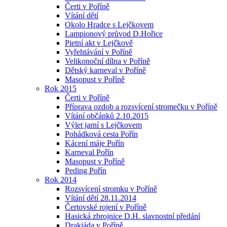
Čerti v Poříně
Vítání dětí
Okolo Hradce s Lejčkovem
Lampionový průvod D.Hořice
Pietní akt v Lejčkově
Vyřehtávání v Poříně
Velikonoční dílna v Poříně
Dětský karneval v Poříně
Masopust v Poříně
Rok 2015
Čerti v Poříně
Příprava ozdob a rozsvícení stromečku v Poříně
Vítání občánků 2.10.2015
Výlet jarní s Lejčkovem
Pohádková cesta Pořín
Kácení máje Pořín
Karneval Pořín
Masopust v Poříně
Peding Pořín
Rok 2014
Rozsvícení stromku v Poříně
Vítání dětí 28.11.2014
Čertovské rojení v Poříně
Hasická zbrojnice D.H. slavnostní předání
Drakiáda v Poříně