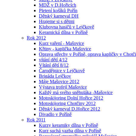
MDŽ v D.Hořicích
Pletení košíků Pořín
Dětský karneval DH
Hrajeme si s dětmi
Klubovna hasičů v Lejčkově
Keramická dílna v Poříně
Rok 2012
Kurz vaření - Mašovice
Křtiny - kaplička Mašovice
Oprava střechy v Poříně, oprava kapličky v Chotč
vítání dětí 4/12
Vítání dětí 8/12
Čarodějnice v Lejčkově
Brigáda Lejčkov
Máje Mašovice 2012
Výstava trofejí Mašovice
Každý má svého sněhuláka -Mašovice
Motoskijoring Dolní Hořice 2012
Motoskijoring Chotčiny 2012
Dětský karneval D.Hořice 2012
Divadlo v Poříně
Rok 2011
Kurzy keramiky dílna v Poříně
Kurz suchá vazba dílna v Poříně