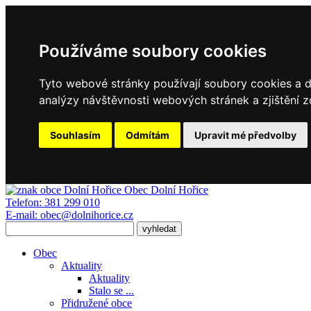
Používáme soubory cookies
Tyto webové stránky používají soubory cookies a da
analýzy návštěvnosti webových stránek a zjištění z
Souhlasím
Odmítám
Upravit mé předvolby
Obec
Dolní Hořice
Telefon:
381 299 010
E-mail:
obec@dolnihorice.cz
Obec
Aktuality
Aktuality
Stalo se ...
Přidružené obce