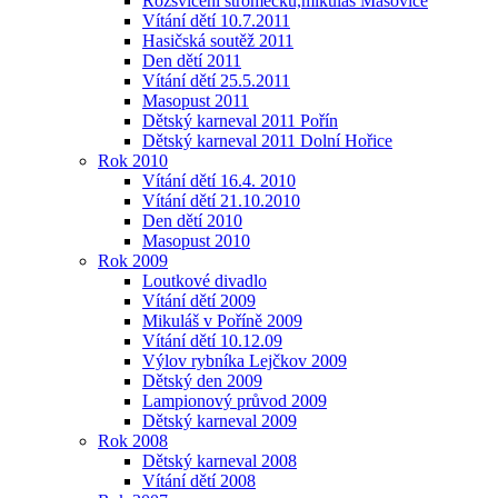
Rozsvícení stromečku,mikuláš Mašovice
Vítání dětí 10.7.2011
Hasičská soutěž 2011
Den dětí 2011
Vítání dětí 25.5.2011
Masopust 2011
Dětský karneval 2011 Pořín
Dětský karneval 2011 Dolní Hořice
Rok 2010
Vítání dětí 16.4. 2010
Vítání dětí 21.10.2010
Den dětí 2010
Masopust 2010
Rok 2009
Loutkové divadlo
Vítání dětí 2009
Mikuláš v Poříně 2009
Vítání dětí 10.12.09
Výlov rybníka Lejčkov 2009
Dětský den 2009
Lampionový průvod 2009
Dětský karneval 2009
Rok 2008
Dětský karneval 2008
Vítání dětí 2008