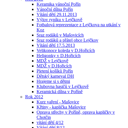
Keramika vánoční Pořín
Vánoční dílna Pořín
Vítání dětí 29.11.2013
Výlov ryníku v Lejčkově
Fotbalová reprezentace z Lejčkova na utkání v
Koz
Sraz rodáků v Mašovicích
Sraz rodáků a přátel obce Lejčkov
Vítání dětí 17.5.2013
Velikonoce koleda v D.Hořicích
Heligonky v D.Hořicích
MDŽ v Lejčkově
MDŽ v D.Hořicích
Pletení košíků Pořín
Dětský karneval DH
Hrajeme si s dětmi
Klubovna hasičů v Lejčkově
Keramická dílna v Poříně
Rok 2012
Kurz vaření - Mašovice
Křtiny - kaplička Mašovice
Oprava střechy v Poříně, oprava kapličky v
Chotčin
vítání dětí 4/12
Vítání dětí 8/12