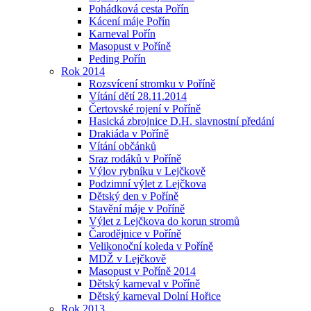
Pohádková cesta Pořín
Kácení máje Pořín
Karneval Pořín
Masopust v Poříně
Peding Pořín
Rok 2014
Rozsvícení stromku v Poříně
Vítání dětí 28.11.2014
Čertovské rojení v Poříně
Hasická zbrojnice D.H. slavnostní předání
Drakiáda v Poříně
Vítání občánků
Sraz rodáků v Poříně
Výlov rybníku v Lejčkově
Podzimní výlet z Lejčkova
Dětský den v Poříně
Stavění máje v Poříně
Výlet z Lejčkova do korun stromů
Čarodějnice v Poříně
Velikonoční koleda v Poříně
MDŽ v Lejčkově
Masopust v Poříně 2014
Dětský karneval v Poříně
Dětský karneval Dolní Hořice
Rok 2013