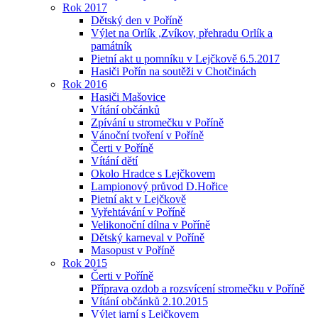
Rok 2017
Dětský den v Poříně
Výlet na Orlík ,Zvíkov, přehradu Orlík a
památník
Pietní akt u pomníku v Lejčkově 6.5.2017
Hasiči Pořín na soutěži v Chotčinách
Rok 2016
Hasiči Mašovice
Vítání občánků
Zpívání u stromečku v Poříně
Vánoční tvoření v Poříně
Čerti v Poříně
Vítání dětí
Okolo Hradce s Lejčkovem
Lampionový průvod D.Hořice
Pietní akt v Lejčkově
Vyřehtávání v Poříně
Velikonoční dílna v Poříně
Dětský karneval v Poříně
Masopust v Poříně
Rok 2015
Čerti v Poříně
Příprava ozdob a rozsvícení stromečku v Poříně
Vítání občánků 2.10.2015
Výlet jarní s Lejčkovem