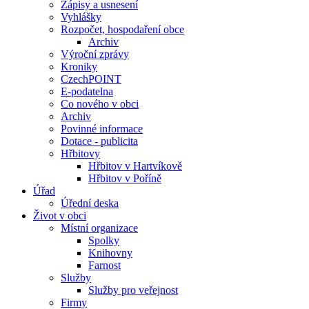
Zápisy a usnesení
Vyhlášky
Rozpočet, hospodaření obce
Archiv
Výroční zprávy
Kroniky
CzechPOINT
E-podatelna
Co nového v obci
Archiv
Povinné informace
Dotace - publicita
Hřbitovy
Hřbitov v Hartvíkově
Hřbitov v Poříně
Úřad
Úřední deska
Život v obci
Místní organizace
Spolky
Knihovny
Farnost
Služby
Služby pro veřejnost
Firmy