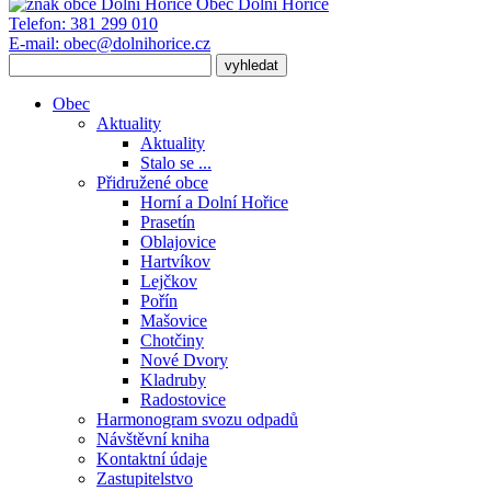
Obec
Dolní Hořice
Telefon:
381 299 010
E-mail:
obec@dolnihorice.cz
Obec
Aktuality
Aktuality
Stalo se ...
Přidružené obce
Horní a Dolní Hořice
Prasetín
Oblajovice
Hartvíkov
Lejčkov
Pořín
Mašovice
Chotčiny
Nové Dvory
Kladruby
Radostovice
Harmonogram svozu odpadů
Návštěvní kniha
Kontaktní údaje
Zastupitelstvo