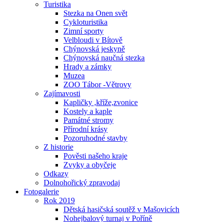
Turistika
Stezka na Onen svět
Cykloturistika
Zimní sporty
Velbloudi v Bítově
Chýnovská jeskyně
Chýnovská naučná stezka
Hrady a zámky
Muzea
ZOO Tábor -Větrovy
Zajímavosti
Kapličky ,kříže,zvonice
Kostely a kaple
Památné stromy
Přírodní krásy
Pozoruhodné stavby
Z historie
Pověsti našeho kraje
Zvyky a obyčeje
Odkazy
Dolnohořický zpravodaj
Fotogalerie
Rok 2019
Dětská hasičská soutěž v Mašovicích
Nohejbalový turnaj v Poříně