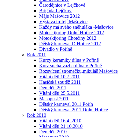
Čarodějnice v Lejčkově
Brigáda Lejčkov
Máje Mašovice 2012
Výstava trofejí Mašovice
Každý má svého sněhuláka -Mašovice
Motoskijoring Dolní Hořice 2012
Motoskijoring Chotčiny 2012
Dětský karneval D.Hořice 2012
Divadlo v Poříně
Rok 2011
Kurzy keramiky dílna v Poříně
Kurz suchá vazba dílna v Poříně
Rozsvícení stromečku,mikuláš Mašovice
Vítání dětí 10.7.2011
Hasičská soutěž 2011
Den dětí 2011
Vítání dětí 25.5.2011
Masopust 2011
Dětský karneval 2011 Pořín
Dětský karneval 2011 Dolní Hořice
Rok 2010
Vítání dětí 16.4. 2010
Vítání dětí 21.10.2010
Den dětí 2010