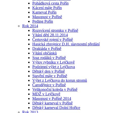
Pohádková cesta Pořín
Kácení máje Pořín
Karneval Pořín
Masopust v Poříně
Peding Pořín
Rok 2014
Rozsvícení stromku v Poříně
Vítání dětí 28.11.2014
Čertovské rojení v Poříně
Hasická zbrojnice D.H. slavnostní předání
Drakiáda v Poříně
Vítání občánků
Sraz rodáků v Poříně
Výlov rybníku v Lejčkově
Podzimní výlet z Lejčkova
Dětský den v Poříně
Stavění máje v Poříně
Výlet z Lejčkova do korun stromů
Čarodějnice v Poříně
Velikonoční koleda v Poříně
MDŽ v Lejčkově
Masopust v Poříně 2014
Dětský karneval v Poříně
Dětský karneval Dolní Hořice
Rok 2013