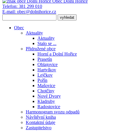
Obec
Dolní Hořice
Telefon:
381 299 010
E-mail:
obec@dolnihorice.cz
Obec
Aktuality
Aktuality
Stalo se ...
Přidružené obce
Horní a Dolní Hořice
Prasetín
Oblajovice
Hartvíkov
Lejčkov
Pořín
Mašovice
Chotčiny
Nové Dvory
Kladruby
Radostovice
Harmonogram svozu odpadů
Návštěvní kniha
Kontaktní údaje
Zastupitelstvo