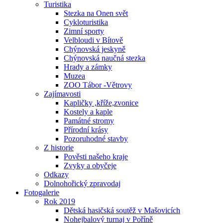
Turistika
Stezka na Onen svět
Cykloturistika
Zimní sporty
Velbloudi v Bítově
Chýnovská jeskyně
Chýnovská naučná stezka
Hrady a zámky
Muzea
ZOO Tábor -Větrovy
Zajímavosti
Kapličky ,kříže,zvonice
Kostely a kaple
Památné stromy
Přírodní krásy
Pozoruhodné stavby
Z historie
Pověsti našeho kraje
Zvyky a obyčeje
Odkazy
Dolnohořický zpravodaj
Fotogalerie
Rok 2019
Dětská hasičská soutěž v Mašovicích
Nohejbalový turnaj v Poříně