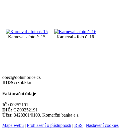
Karneval - foto č. 15
Karneval - foto č. 16
obec@dolnihorice.cz
IDDS:
rx5bkkm
Fakturační údaje
IČ:
00252191
DIČ:
CZ00252191
Účet:
3428301/0100, Komerční banka a.s.
Mapa webu
|
Prohlášení o přístupnosti
|
RSS
|
Nastavení cookies