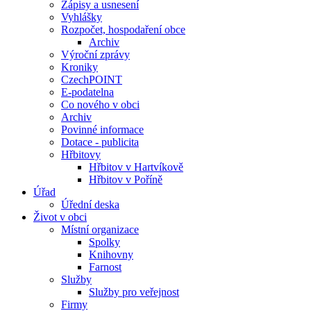
Zápisy a usnesení
Vyhlášky
Rozpočet, hospodaření obce
Archiv
Výroční zprávy
Kroniky
CzechPOINT
E-podatelna
Co nového v obci
Archiv
Povinné informace
Dotace - publicita
Hřbitovy
Hřbitov v Hartvíkově
Hřbitov v Poříně
Úřad
Úřední deska
Život v obci
Místní organizace
Spolky
Knihovny
Farnost
Služby
Služby pro veřejnost
Firmy