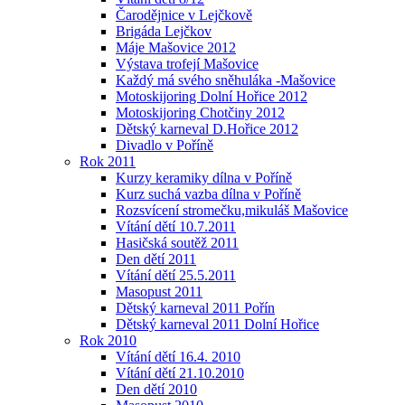
Čarodějnice v Lejčkově
Brigáda Lejčkov
Máje Mašovice 2012
Výstava trofejí Mašovice
Každý má svého sněhuláka -Mašovice
Motoskijoring Dolní Hořice 2012
Motoskijoring Chotčiny 2012
Dětský karneval D.Hořice 2012
Divadlo v Poříně
Rok 2011
Kurzy keramiky dílna v Poříně
Kurz suchá vazba dílna v Poříně
Rozsvícení stromečku,mikuláš Mašovice
Vítání dětí 10.7.2011
Hasičská soutěž 2011
Den dětí 2011
Vítání dětí 25.5.2011
Masopust 2011
Dětský karneval 2011 Pořín
Dětský karneval 2011 Dolní Hořice
Rok 2010
Vítání dětí 16.4. 2010
Vítání dětí 21.10.2010
Den dětí 2010