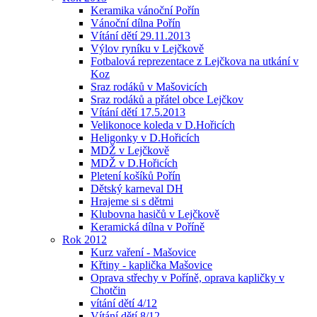
Keramika vánoční Pořín
Vánoční dílna Pořín
Vítání dětí 29.11.2013
Výlov ryníku v Lejčkově
Fotbalová reprezentace z Lejčkova na utkání v
Koz
Sraz rodáků v Mašovicích
Sraz rodáků a přátel obce Lejčkov
Vítání dětí 17.5.2013
Velikonoce koleda v D.Hořicích
Heligonky v D.Hořicích
MDŽ v Lejčkově
MDŽ v D.Hořicích
Pletení košíků Pořín
Dětský karneval DH
Hrajeme si s dětmi
Klubovna hasičů v Lejčkově
Keramická dílna v Poříně
Rok 2012
Kurz vaření - Mašovice
Křtiny - kaplička Mašovice
Oprava střechy v Poříně, oprava kapličky v
Chotčin
vítání dětí 4/12
Vítání dětí 8/12