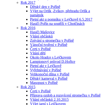
Rok 2017
Dětský den v Poříně
Výlet na Orlík ,Zvíkov, přehradu Orlík a
památník
Pietní akt u pomníku v Lejčkově 6.5.2017
Hasiči Pořín na soutěži v Chotčinách
Rok 2016
Hasiči Mašovice
Vítání občánků
Zpívání u stromečku v Poříně
Vánoční tvoření v Poříně
Čerti v Poříně
Vítání dětí
Okolo Hradce s Lejčkovem
Lampionový průvod D.Hořice
Pietní akt v Lejčkově
Vyřehtávání v Poříně
Velikonoční dílna v Poříně
Dětský karneval v Poříně
Masopust v Poříně
Rok 2015
Čerti v Poříně
Příprava ozdob a rozsvícení stromečku v Poříně
Vítání občánků 2.10.2015
Výlet jarní s Lejčkovem