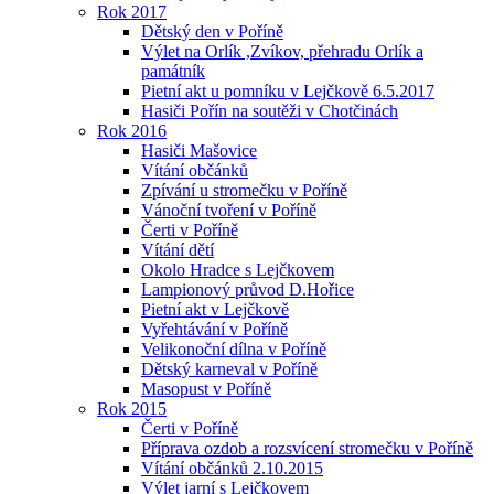
Rok 2017
Dětský den v Poříně
Výlet na Orlík ,Zvíkov, přehradu Orlík a
památník
Pietní akt u pomníku v Lejčkově 6.5.2017
Hasiči Pořín na soutěži v Chotčinách
Rok 2016
Hasiči Mašovice
Vítání občánků
Zpívání u stromečku v Poříně
Vánoční tvoření v Poříně
Čerti v Poříně
Vítání dětí
Okolo Hradce s Lejčkovem
Lampionový průvod D.Hořice
Pietní akt v Lejčkově
Vyřehtávání v Poříně
Velikonoční dílna v Poříně
Dětský karneval v Poříně
Masopust v Poříně
Rok 2015
Čerti v Poříně
Příprava ozdob a rozsvícení stromečku v Poříně
Vítání občánků 2.10.2015
Výlet jarní s Lejčkovem