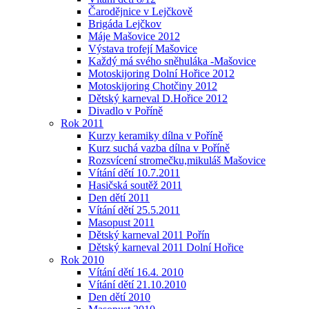
Čarodějnice v Lejčkově
Brigáda Lejčkov
Máje Mašovice 2012
Výstava trofejí Mašovice
Každý má svého sněhuláka -Mašovice
Motoskijoring Dolní Hořice 2012
Motoskijoring Chotčiny 2012
Dětský karneval D.Hořice 2012
Divadlo v Poříně
Rok 2011
Kurzy keramiky dílna v Poříně
Kurz suchá vazba dílna v Poříně
Rozsvícení stromečku,mikuláš Mašovice
Vítání dětí 10.7.2011
Hasičská soutěž 2011
Den dětí 2011
Vítání dětí 25.5.2011
Masopust 2011
Dětský karneval 2011 Pořín
Dětský karneval 2011 Dolní Hořice
Rok 2010
Vítání dětí 16.4. 2010
Vítání dětí 21.10.2010
Den dětí 2010