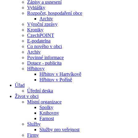
Zápisy a usnesení
Vyhlášky
Rozpočet, hospodaření obce
Archiv
Výroční zprávy
Kroniky
CzechPOINT
E-podatelna
Co nového v obci
Archiv
Povinné informace
Dotace - publicita
Hřbitovy
Hřbitov v Hartvíkově
Hřbitov v Poříně
Úřad
Úřední deska
Život v obci
Místní organizace
Spolky
Knihovny
Farnost
Služby
Služby pro veřejnost
Firmy