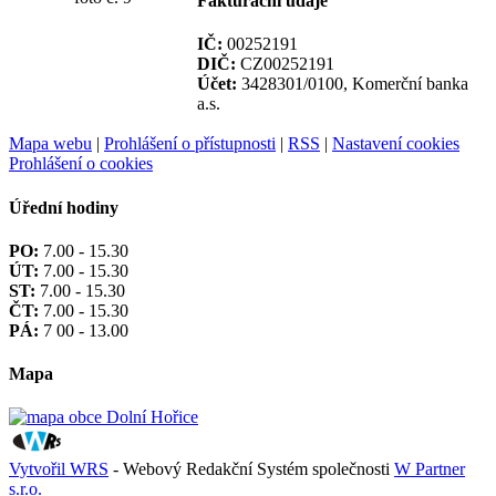
Fakturační údaje
IČ:
00252191
DIČ:
CZ00252191
Účet:
3428301/0100, Komerční banka
a.s.
Mapa webu
|
Prohlášení o přístupnosti
|
RSS
|
Nastavení cookies
Prohlášení o cookies
Úřední hodiny
PO:
7.00 - 15.30
ÚT:
7.00 - 15.30
ST:
7.00 - 15.30
ČT:
7.00 - 15.30
PÁ:
7 00 - 13.00
Mapa
Vytvořil WRS
- Webový Redakční Systém společnosti
W Partner
s.r.o.