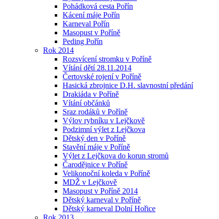
Pohádková cesta Pořín
Kácení máje Pořín
Karneval Pořín
Masopust v Poříně
Peding Pořín
Rok 2014
Rozsvícení stromku v Poříně
Vítání dětí 28.11.2014
Čertovské rojení v Poříně
Hasická zbrojnice D.H. slavnostní předání
Drakiáda v Poříně
Vítání občánků
Sraz rodáků v Poříně
Výlov rybníku v Lejčkově
Podzimní výlet z Lejčkova
Dětský den v Poříně
Stavění máje v Poříně
Výlet z Lejčkova do korun stromů
Čarodějnice v Poříně
Velikonoční koleda v Poříně
MDŽ v Lejčkově
Masopust v Poříně 2014
Dětský karneval v Poříně
Dětský karneval Dolní Hořice
Rok 2013