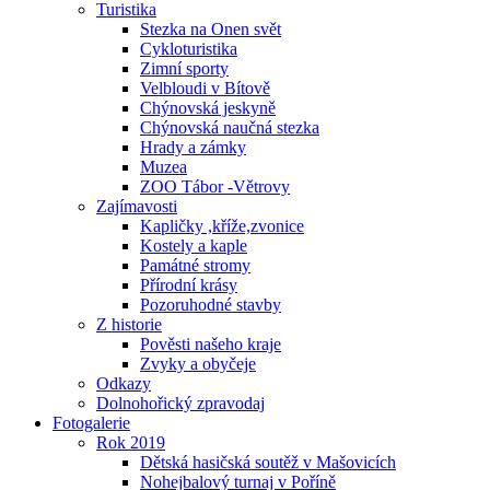
Turistika
Stezka na Onen svět
Cykloturistika
Zimní sporty
Velbloudi v Bítově
Chýnovská jeskyně
Chýnovská naučná stezka
Hrady a zámky
Muzea
ZOO Tábor -Větrovy
Zajímavosti
Kapličky ,kříže,zvonice
Kostely a kaple
Památné stromy
Přírodní krásy
Pozoruhodné stavby
Z historie
Pověsti našeho kraje
Zvyky a obyčeje
Odkazy
Dolnohořický zpravodaj
Fotogalerie
Rok 2019
Dětská hasičská soutěž v Mašovicích
Nohejbalový turnaj v Poříně