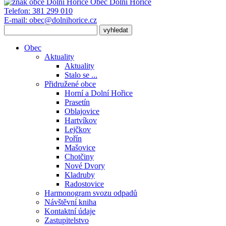
Obec
Dolní Hořice
Telefon:
381 299 010
E-mail:
obec@dolnihorice.cz
Obec
Aktuality
Aktuality
Stalo se ...
Přidružené obce
Horní a Dolní Hořice
Prasetín
Oblajovice
Hartvíkov
Lejčkov
Pořín
Mašovice
Chotčiny
Nové Dvory
Kladruby
Radostovice
Harmonogram svozu odpadů
Návštěvní kniha
Kontaktní údaje
Zastupitelstvo