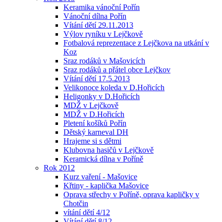
Keramika vánoční Pořín
Vánoční dílna Pořín
Vítání dětí 29.11.2013
Výlov ryníku v Lejčkově
Fotbalová reprezentace z Lejčkova na utkání v
Koz
Sraz rodáků v Mašovicích
Sraz rodáků a přátel obce Lejčkov
Vítání dětí 17.5.2013
Velikonoce koleda v D.Hořicích
Heligonky v D.Hořicích
MDŽ v Lejčkově
MDŽ v D.Hořicích
Pletení košíků Pořín
Dětský karneval DH
Hrajeme si s dětmi
Klubovna hasičů v Lejčkově
Keramická dílna v Poříně
Rok 2012
Kurz vaření - Mašovice
Křtiny - kaplička Mašovice
Oprava střechy v Poříně, oprava kapličky v
Chotčin
vítání dětí 4/12
Vítání dětí 8/12