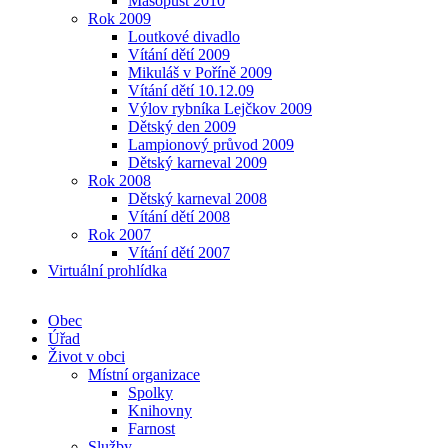
Masopust 2010
Rok 2009
Loutkové divadlo
Vítání dětí 2009
Mikuláš v Poříně 2009
Vítání dětí 10.12.09
Výlov rybníka Lejčkov 2009
Dětský den 2009
Lampionový průvod 2009
Dětský karneval 2009
Rok 2008
Dětský karneval 2008
Vítání dětí 2008
Rok 2007
Vítání dětí 2007
Virtuální prohlídka
Obec
Úřad
Život v obci
Místní organizace
Spolky
Knihovny
Farnost
Služby