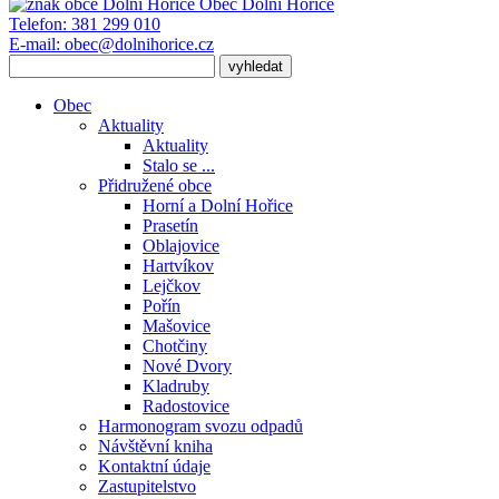
Obec
Dolní Hořice
Telefon:
381 299 010
E-mail:
obec@dolnihorice.cz
Obec
Aktuality
Aktuality
Stalo se ...
Přidružené obce
Horní a Dolní Hořice
Prasetín
Oblajovice
Hartvíkov
Lejčkov
Pořín
Mašovice
Chotčiny
Nové Dvory
Kladruby
Radostovice
Harmonogram svozu odpadů
Návštěvní kniha
Kontaktní údaje
Zastupitelstvo