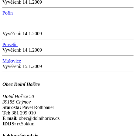
Vyvěšení:
14.1.2009
Pořín
Vyvěšení:
14.1.2009
Prasetín
Vyvěšení:
14.1.2009
Mašovice
Vyvěšení:
15.1.2009
Obec Dolní Hořice
Dolní Hořice 50
39155 Chýnov
Starosta:
Pavel Rothbauer
Tel:
381 299 010
E-mail:
obec@dolnihorice.cz
IDDS:
rx5bkkm
Fakturační údaje