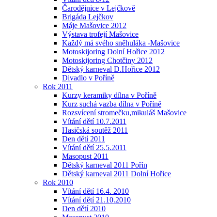
Čarodějnice v Lejčkově
Brigáda Lejčkov
Máje Mašovice 2012
Výstava trofejí Mašovice
Každý má svého sněhuláka -Mašovice
Motoskijoring Dolní Hořice 2012
Motoskijoring Chotčiny 2012
Dětský karneval D.Hořice 2012
Divadlo v Poříně
Rok 2011
Kurzy keramiky dílna v Poříně
Kurz suchá vazba dílna v Poříně
Rozsvícení stromečku,mikuláš Mašovice
Vítání dětí 10.7.2011
Hasičská soutěž 2011
Den dětí 2011
Vítání dětí 25.5.2011
Masopust 2011
Dětský karneval 2011 Pořín
Dětský karneval 2011 Dolní Hořice
Rok 2010
Vítání dětí 16.4. 2010
Vítání dětí 21.10.2010
Den dětí 2010