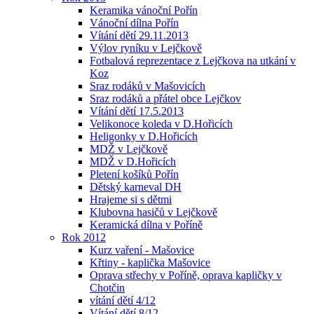
Keramika vánoční Pořín
Vánoční dílna Pořín
Vítání dětí 29.11.2013
Výlov ryníku v Lejčkově
Fotbalová reprezentace z Lejčkova na utkání v
Koz
Sraz rodáků v Mašovicích
Sraz rodáků a přátel obce Lejčkov
Vítání dětí 17.5.2013
Velikonoce koleda v D.Hořicích
Heligonky v D.Hořicích
MDŽ v Lejčkově
MDŽ v D.Hořicích
Pletení košíků Pořín
Dětský karneval DH
Hrajeme si s dětmi
Klubovna hasičů v Lejčkově
Keramická dílna v Poříně
Rok 2012
Kurz vaření - Mašovice
Křtiny - kaplička Mašovice
Oprava střechy v Poříně, oprava kapličky v
Chotčin
vítání dětí 4/12
Vítání dětí 8/12