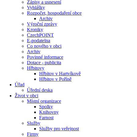
Zápisy a usnesení
Vyhlášky
Rozpočet, hospodaření obce
Archiv
Výroční zprávy
Kroniky
CzechPOINT
E-podatelna
Co nového v obci
Archiv
Povinné informace
Dotace - publicita
Hřbitovy
Hřbitov v Hartvíkově
Hřbitov v Poříně
Úřad
Úřední deska
Život v obci
Místní organizace
Spolky
Knihovny
Farnost
Služby
Služby pro veřejnost
Firmy