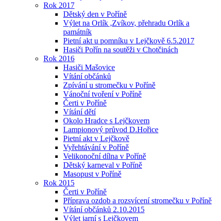
Rok 2017
Dětský den v Poříně
Výlet na Orlík ,Zvíkov, přehradu Orlík a
památník
Pietní akt u pomníku v Lejčkově 6.5.2017
Hasiči Pořín na soutěži v Chotčinách
Rok 2016
Hasiči Mašovice
Vítání občánků
Zpívání u stromečku v Poříně
Vánoční tvoření v Poříně
Čerti v Poříně
Vítání dětí
Okolo Hradce s Lejčkovem
Lampionový průvod D.Hořice
Pietní akt v Lejčkově
Vyřehtávání v Poříně
Velikonoční dílna v Poříně
Dětský karneval v Poříně
Masopust v Poříně
Rok 2015
Čerti v Poříně
Příprava ozdob a rozsvícení stromečku v Poříně
Vítání občánků 2.10.2015
Výlet jarní s Lejčkovem