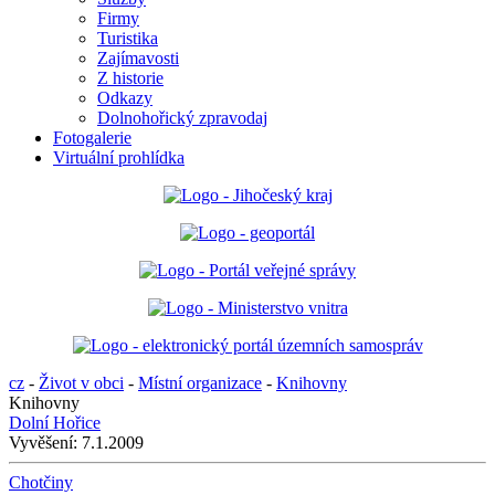
Firmy
Turistika
Zajímavosti
Z historie
Odkazy
Dolnohořický zpravodaj
Fotogalerie
Virtuální prohlídka
cz
-
Život v obci
-
Místní organizace
-
Knihovny
Knihovny
Dolní Hořice
Vyvěšení:
7.1.2009
Chotčiny