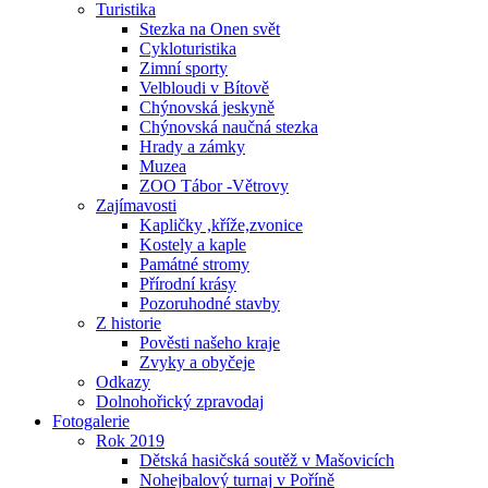
Turistika
Stezka na Onen svět
Cykloturistika
Zimní sporty
Velbloudi v Bítově
Chýnovská jeskyně
Chýnovská naučná stezka
Hrady a zámky
Muzea
ZOO Tábor -Větrovy
Zajímavosti
Kapličky ,kříže,zvonice
Kostely a kaple
Památné stromy
Přírodní krásy
Pozoruhodné stavby
Z historie
Pověsti našeho kraje
Zvyky a obyčeje
Odkazy
Dolnohořický zpravodaj
Fotogalerie
Rok 2019
Dětská hasičská soutěž v Mašovicích
Nohejbalový turnaj v Poříně