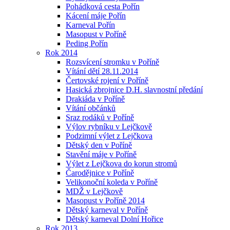
Pohádková cesta Pořín
Kácení máje Pořín
Karneval Pořín
Masopust v Poříně
Peding Pořín
Rok 2014
Rozsvícení stromku v Poříně
Vítání dětí 28.11.2014
Čertovské rojení v Poříně
Hasická zbrojnice D.H. slavnostní předání
Drakiáda v Poříně
Vítání občánků
Sraz rodáků v Poříně
Výlov rybníku v Lejčkově
Podzimní výlet z Lejčkova
Dětský den v Poříně
Stavění máje v Poříně
Výlet z Lejčkova do korun stromů
Čarodějnice v Poříně
Velikonoční koleda v Poříně
MDŽ v Lejčkově
Masopust v Poříně 2014
Dětský karneval v Poříně
Dětský karneval Dolní Hořice
Rok 2013