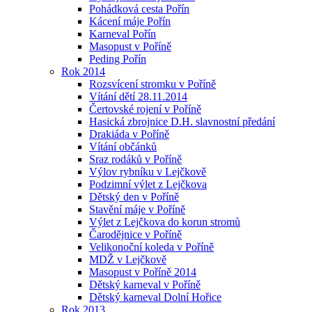
Pohádková cesta Pořín
Kácení máje Pořín
Karneval Pořín
Masopust v Poříně
Peding Pořín
Rok 2014
Rozsvícení stromku v Poříně
Vítání dětí 28.11.2014
Čertovské rojení v Poříně
Hasická zbrojnice D.H. slavnostní předání
Drakiáda v Poříně
Vítání občánků
Sraz rodáků v Poříně
Výlov rybníku v Lejčkově
Podzimní výlet z Lejčkova
Dětský den v Poříně
Stavění máje v Poříně
Výlet z Lejčkova do korun stromů
Čarodějnice v Poříně
Velikonoční koleda v Poříně
MDŽ v Lejčkově
Masopust v Poříně 2014
Dětský karneval v Poříně
Dětský karneval Dolní Hořice
Rok 2013