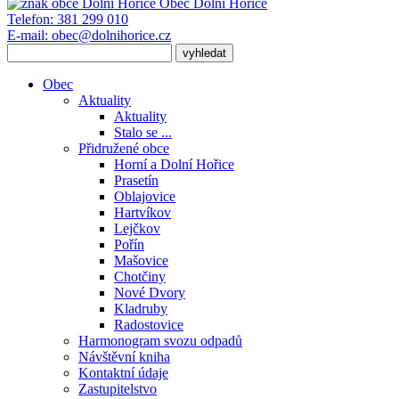
Obec
Dolní Hořice
Telefon:
381 299 010
E-mail:
obec@dolnihorice.cz
Obec
Aktuality
Aktuality
Stalo se ...
Přidružené obce
Horní a Dolní Hořice
Prasetín
Oblajovice
Hartvíkov
Lejčkov
Pořín
Mašovice
Chotčiny
Nové Dvory
Kladruby
Radostovice
Harmonogram svozu odpadů
Návštěvní kniha
Kontaktní údaje
Zastupitelstvo