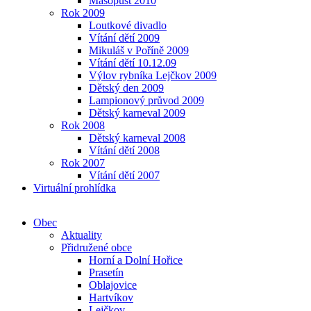
Masopust 2010
Rok 2009
Loutkové divadlo
Vítání dětí 2009
Mikuláš v Poříně 2009
Vítání dětí 10.12.09
Výlov rybníka Lejčkov 2009
Dětský den 2009
Lampionový průvod 2009
Dětský karneval 2009
Rok 2008
Dětský karneval 2008
Vítání dětí 2008
Rok 2007
Vítání dětí 2007
Virtuální prohlídka
Obec
Aktuality
Přidružené obce
Horní a Dolní Hořice
Prasetín
Oblajovice
Hartvíkov
Lejčkov