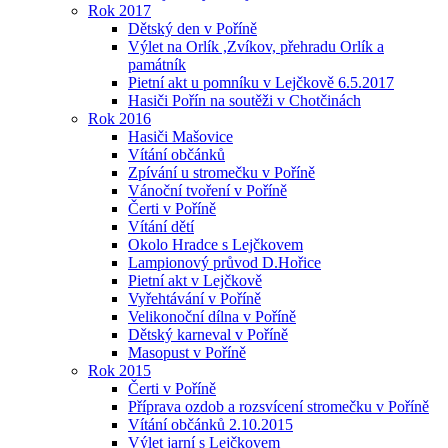
Rok 2017
Dětský den v Poříně
Výlet na Orlík ,Zvíkov, přehradu Orlík a
památník
Pietní akt u pomníku v Lejčkově 6.5.2017
Hasiči Pořín na soutěži v Chotčinách
Rok 2016
Hasiči Mašovice
Vítání občánků
Zpívání u stromečku v Poříně
Vánoční tvoření v Poříně
Čerti v Poříně
Vítání dětí
Okolo Hradce s Lejčkovem
Lampionový průvod D.Hořice
Pietní akt v Lejčkově
Vyřehtávání v Poříně
Velikonoční dílna v Poříně
Dětský karneval v Poříně
Masopust v Poříně
Rok 2015
Čerti v Poříně
Příprava ozdob a rozsvícení stromečku v Poříně
Vítání občánků 2.10.2015
Výlet jarní s Lejčkovem