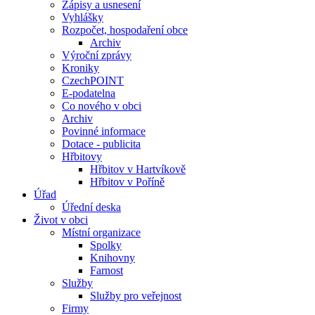
Zápisy a usnesení
Vyhlášky
Rozpočet, hospodaření obce
Archiv
Výroční zprávy
Kroniky
CzechPOINT
E-podatelna
Co nového v obci
Archiv
Povinné informace
Dotace - publicita
Hřbitovy
Hřbitov v Hartvíkově
Hřbitov v Poříně
Úřad
Úřední deska
Život v obci
Místní organizace
Spolky
Knihovny
Farnost
Služby
Služby pro veřejnost
Firmy