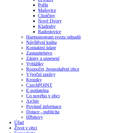
Pořín
Mašovice
Chotčiny
Nové Dvory
Kladruby
Radostovice
Harmonogram svozu odpadů
Návštěvní kniha
Kontaktní údaje
Zastupitelstvo
Zápisy a usnesení
Vyhlášky
Rozpočet, hospodaření obce
Výroční zprávy
Kroniky
CzechPOINT
E-podatelna
Co nového v obci
Archiv
Povinné informace
Dotace - publicita
Hřbitovy
Úřad
Život v obci