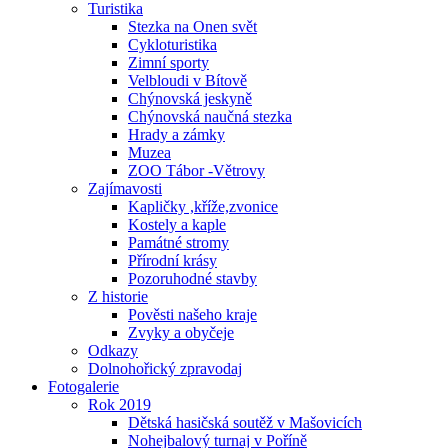
Turistika
Stezka na Onen svět
Cykloturistika
Zimní sporty
Velbloudi v Bítově
Chýnovská jeskyně
Chýnovská naučná stezka
Hrady a zámky
Muzea
ZOO Tábor -Větrovy
Zajímavosti
Kapličky ,kříže,zvonice
Kostely a kaple
Památné stromy
Přírodní krásy
Pozoruhodné stavby
Z historie
Pověsti našeho kraje
Zvyky a obyčeje
Odkazy
Dolnohořický zpravodaj
Fotogalerie
Rok 2019
Dětská hasičská soutěž v Mašovicích
Nohejbalový turnaj v Poříně