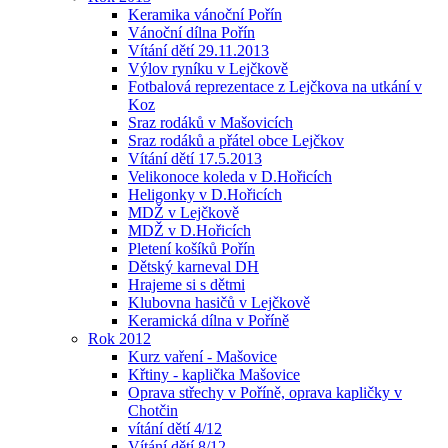
Keramika vánoční Pořín
Vánoční dílna Pořín
Vítání dětí 29.11.2013
Výlov ryníku v Lejčkově
Fotbalová reprezentace z Lejčkova na utkání v
Koz
Sraz rodáků v Mašovicích
Sraz rodáků a přátel obce Lejčkov
Vítání dětí 17.5.2013
Velikonoce koleda v D.Hořicích
Heligonky v D.Hořicích
MDŽ v Lejčkově
MDŽ v D.Hořicích
Pletení košíků Pořín
Dětský karneval DH
Hrajeme si s dětmi
Klubovna hasičů v Lejčkově
Keramická dílna v Poříně
Rok 2012
Kurz vaření - Mašovice
Křtiny - kaplička Mašovice
Oprava střechy v Poříně, oprava kapličky v
Chotčin
vítání dětí 4/12
Vítání dětí 8/12