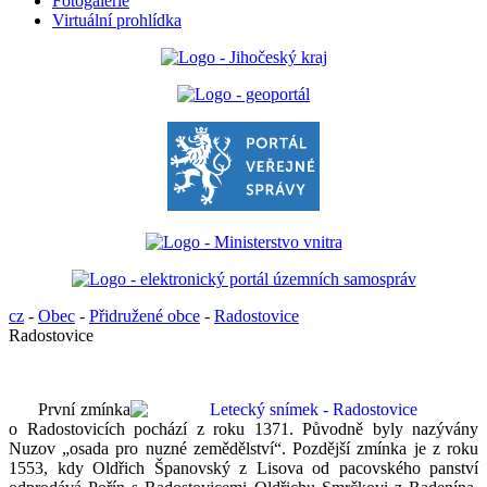
Fotogalerie
Virtuální prohlídka
cz
-
Obec
-
Přidružené obce
-
Radostovice
Radostovice
První zmínka
o Radostovicích pochází z roku 1371. Původně byly nazývány
Nuzov „osada pro nuzné zemědělství“. Pozdější zmínka je z roku
1553, kdy Oldřich Španovský z Lisova od pacovského panství