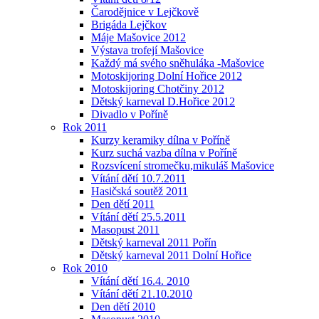
Čarodějnice v Lejčkově
Brigáda Lejčkov
Máje Mašovice 2012
Výstava trofejí Mašovice
Každý má svého sněhuláka -Mašovice
Motoskijoring Dolní Hořice 2012
Motoskijoring Chotčiny 2012
Dětský karneval D.Hořice 2012
Divadlo v Poříně
Rok 2011
Kurzy keramiky dílna v Poříně
Kurz suchá vazba dílna v Poříně
Rozsvícení stromečku,mikuláš Mašovice
Vítání dětí 10.7.2011
Hasičská soutěž 2011
Den dětí 2011
Vítání dětí 25.5.2011
Masopust 2011
Dětský karneval 2011 Pořín
Dětský karneval 2011 Dolní Hořice
Rok 2010
Vítání dětí 16.4. 2010
Vítání dětí 21.10.2010
Den dětí 2010