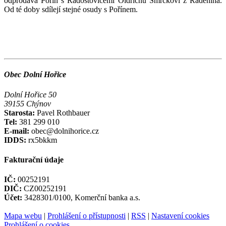
odprodává Pořín s Radostovicemi Oldřichu Smrčkovi z Radenína.
Od té doby sdílejí stejné osudy s Pořínem.
Obec Dolní Hořice
Dolní Hořice 50
39155 Chýnov
Starosta:
Pavel Rothbauer
Tel:
381 299 010
E-mail:
obec@dolnihorice.cz
IDDS:
rx5bkkm
Fakturační údaje
IČ:
00252191
DIČ:
CZ00252191
Účet:
3428301/0100, Komerční banka a.s.
Mapa webu
|
Prohlášení o přístupnosti
|
RSS
|
Nastavení cookies
Prohlášení o cookies