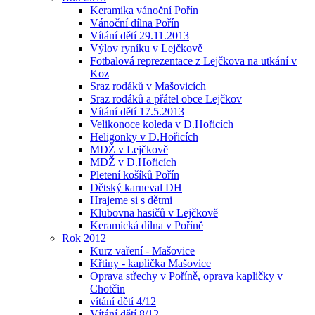
Keramika vánoční Pořín
Vánoční dílna Pořín
Vítání dětí 29.11.2013
Výlov ryníku v Lejčkově
Fotbalová reprezentace z Lejčkova na utkání v
Koz
Sraz rodáků v Mašovicích
Sraz rodáků a přátel obce Lejčkov
Vítání dětí 17.5.2013
Velikonoce koleda v D.Hořicích
Heligonky v D.Hořicích
MDŽ v Lejčkově
MDŽ v D.Hořicích
Pletení košíků Pořín
Dětský karneval DH
Hrajeme si s dětmi
Klubovna hasičů v Lejčkově
Keramická dílna v Poříně
Rok 2012
Kurz vaření - Mašovice
Křtiny - kaplička Mašovice
Oprava střechy v Poříně, oprava kapličky v
Chotčin
vítání dětí 4/12
Vítání dětí 8/12