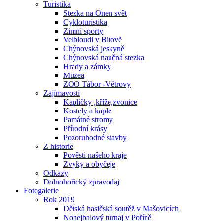
Turistika
Stezka na Onen svět
Cykloturistika
Zimní sporty
Velbloudi v Bítově
Chýnovská jeskyně
Chýnovská naučná stezka
Hrady a zámky
Muzea
ZOO Tábor -Větrovy
Zajímavosti
Kapličky ,kříže,zvonice
Kostely a kaple
Památné stromy
Přírodní krásy
Pozoruhodné stavby
Z historie
Pověsti našeho kraje
Zvyky a obyčeje
Odkazy
Dolnohořický zpravodaj
Fotogalerie
Rok 2019
Dětská hasičská soutěž v Mašovicích
Nohejbalový turnaj v Poříně