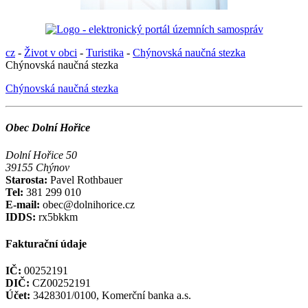
cz
-
Život v obci
-
Turistika
-
Chýnovská naučná stezka
Chýnovská naučná stezka
Chýnovská naučná stezka
Obec Dolní Hořice
Dolní Hořice 50
39155 Chýnov
Starosta:
Pavel Rothbauer
Tel:
381 299 010
E-mail:
obec@dolnihorice.cz
IDDS:
rx5bkkm
Fakturační údaje
IČ:
00252191
DIČ:
CZ00252191
Účet:
3428301/0100, Komerční banka a.s.