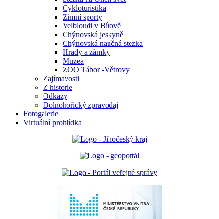
Cykloturistika
Zimní sporty
Velbloudi v Bítově
Chýnovská jeskyně
Chýnovská naučná stezka
Hrady a zámky
Muzea
ZOO Tábor -Větrovy
Zajímavosti
Z historie
Odkazy
Dolnohořický zpravodaj
Fotogalerie
Virtuální prohlídka