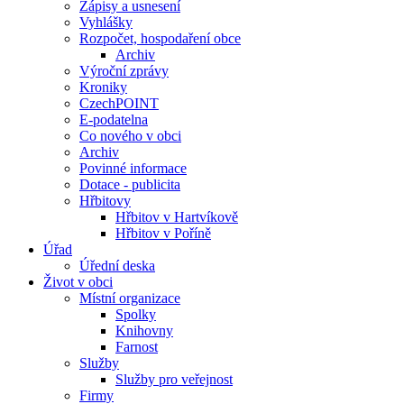
Zápisy a usnesení
Vyhlášky
Rozpočet, hospodaření obce
Archiv
Výroční zprávy
Kroniky
CzechPOINT
E-podatelna
Co nového v obci
Archiv
Povinné informace
Dotace - publicita
Hřbitovy
Hřbitov v Hartvíkově
Hřbitov v Poříně
Úřad
Úřední deska
Život v obci
Místní organizace
Spolky
Knihovny
Farnost
Služby
Služby pro veřejnost
Firmy