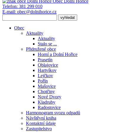
Obec
Dolní Hořice
Telefon:
381 299 010
E-mail:
obec@dolnihorice.cz
Obec
Aktuality
Aktuality
Stalo se ...
Přidružené obce
Horní a Dolní Hořice
Prasetín
Oblajovice
Hartvíkov
Lejčkov
Pořín
Mašovice
Chotčiny
Nové Dvory
Kladruby
Radostovice
Harmonogram svozu odpadů
Návštěvní kniha
Kontaktní údaje
Zastupitelstvo