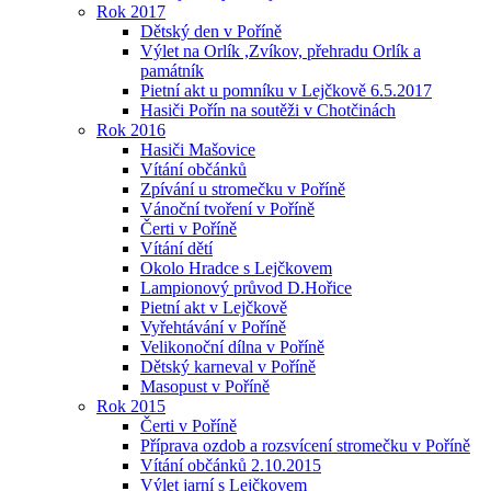
Rok 2017
Dětský den v Poříně
Výlet na Orlík ,Zvíkov, přehradu Orlík a
památník
Pietní akt u pomníku v Lejčkově 6.5.2017
Hasiči Pořín na soutěži v Chotčinách
Rok 2016
Hasiči Mašovice
Vítání občánků
Zpívání u stromečku v Poříně
Vánoční tvoření v Poříně
Čerti v Poříně
Vítání dětí
Okolo Hradce s Lejčkovem
Lampionový průvod D.Hořice
Pietní akt v Lejčkově
Vyřehtávání v Poříně
Velikonoční dílna v Poříně
Dětský karneval v Poříně
Masopust v Poříně
Rok 2015
Čerti v Poříně
Příprava ozdob a rozsvícení stromečku v Poříně
Vítání občánků 2.10.2015
Výlet jarní s Lejčkovem