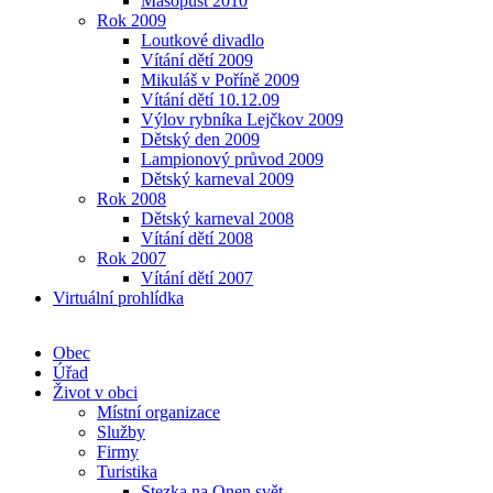
Masopust 2010
Rok 2009
Loutkové divadlo
Vítání dětí 2009
Mikuláš v Poříně 2009
Vítání dětí 10.12.09
Výlov rybníka Lejčkov 2009
Dětský den 2009
Lampionový průvod 2009
Dětský karneval 2009
Rok 2008
Dětský karneval 2008
Vítání dětí 2008
Rok 2007
Vítání dětí 2007
Virtuální prohlídka
Obec
Úřad
Život v obci
Místní organizace
Služby
Firmy
Turistika
Stezka na Onen svět