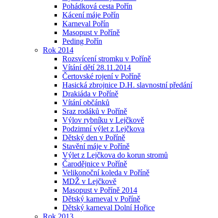
Pohádková cesta Pořín
Kácení máje Pořín
Karneval Pořín
Masopust v Poříně
Peding Pořín
Rok 2014
Rozsvícení stromku v Poříně
Vítání dětí 28.11.2014
Čertovské rojení v Poříně
Hasická zbrojnice D.H. slavnostní předání
Drakiáda v Poříně
Vítání občánků
Sraz rodáků v Poříně
Výlov rybníku v Lejčkově
Podzimní výlet z Lejčkova
Dětský den v Poříně
Stavění máje v Poříně
Výlet z Lejčkova do korun stromů
Čarodějnice v Poříně
Velikonoční koleda v Poříně
MDŽ v Lejčkově
Masopust v Poříně 2014
Dětský karneval v Poříně
Dětský karneval Dolní Hořice
Rok 2013