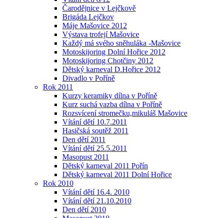
Čarodějnice v Lejčkově
Brigáda Lejčkov
Máje Mašovice 2012
Výstava trofejí Mašovice
Každý má svého sněhuláka -Mašovice
Motoskijoring Dolní Hořice 2012
Motoskijoring Chotčiny 2012
Dětský karneval D.Hořice 2012
Divadlo v Poříně
Rok 2011
Kurzy keramiky dílna v Poříně
Kurz suchá vazba dílna v Poříně
Rozsvícení stromečku,mikuláš Mašovice
Vítání dětí 10.7.2011
Hasičská soutěž 2011
Den dětí 2011
Vítání dětí 25.5.2011
Masopust 2011
Dětský karneval 2011 Pořín
Dětský karneval 2011 Dolní Hořice
Rok 2010
Vítání dětí 16.4. 2010
Vítání dětí 21.10.2010
Den dětí 2010