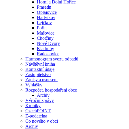
Horní a Dolní Hořice
Prasetín
Oblajovice
Hartvíkov
Lejčkov
Pořín
Mašovice
Chotčiny
Nové Dvory
Kladruby
Radostovice
Harmonogram svozu odpadů
Návštěvní kniha
Kontaktní údaje
Zastupitelstvo
Zápisy a usnesení
Vyhlášky
Rozpočet, hospodaření obce
Archiv
Výroční zprávy
Kroniky
CzechPOINT
E-podatelna
Co nového v obci
Archiv