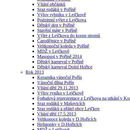
Vítání občánků
Sraz rodáků v Poříně
Výlov rybníku v Lejčkově
Podzimní výlet z Lejčkova
Dětský den v Poříně
Stavění máje v Poříně
Výlet z Lejčkova do korun stromů
Čarodějnice v Poříně
Velikonoční koleda v Poříně
MDŽ v Lejčkově
Masopust v Poříně 2014
Dětský karneval v Poříně
Dětský karneval Dolní Hořice
Rok 2013
Keramika vánoční Pořín
Vánoční dílna Pořín
Vítání dětí 29.11.2013
Výlov ryníku v Lejčkově
Fotbalová reprezentace z Lejčkova na utkání v Ko
Sraz rodáků v Mašovicích
Sraz rodáků a přátel obce Lejčkov
Vítání dětí 17.5.2013
Velikonoce koleda v D.Hořicích
Heligonky v D.Hořicích
MDŽ v Lejčkově