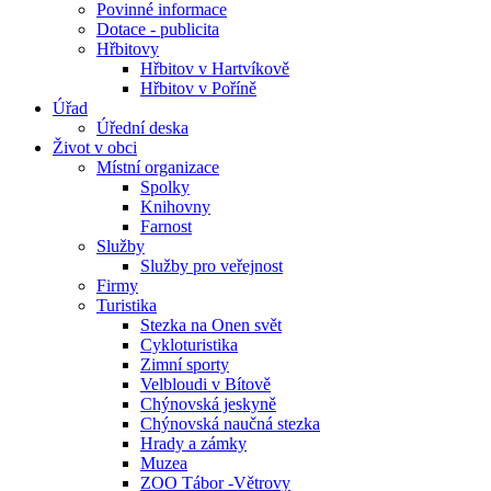
Povinné informace
Dotace - publicita
Hřbitovy
Hřbitov v Hartvíkově
Hřbitov v Poříně
Úřad
Úřední deska
Život v obci
Místní organizace
Spolky
Knihovny
Farnost
Služby
Služby pro veřejnost
Firmy
Turistika
Stezka na Onen svět
Cykloturistika
Zimní sporty
Velbloudi v Bítově
Chýnovská jeskyně
Chýnovská naučná stezka
Hrady a zámky
Muzea
ZOO Tábor -Větrovy