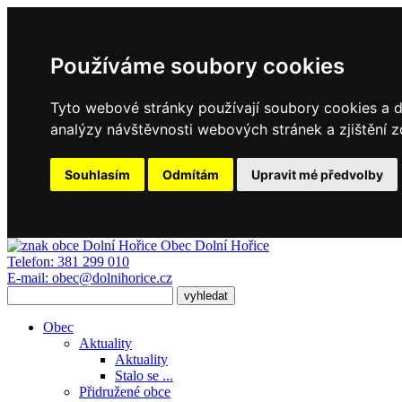
Používáme soubory cookies
Tyto webové stránky používají soubory cookies a da
analýzy návštěvnosti webových stránek a zjištění z
Souhlasím
Odmítám
Upravit mé předvolby
Obec
Dolní Hořice
Telefon:
381 299 010
E-mail:
obec@dolnihorice.cz
Obec
Aktuality
Aktuality
Stalo se ...
Přidružené obce