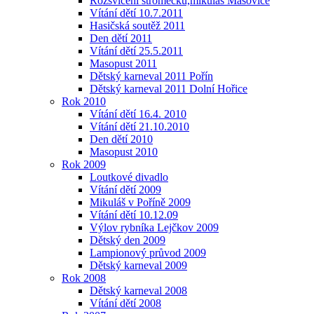
Rozsvícení stromečku,mikuláš Mašovice
Vítání dětí 10.7.2011
Hasičská soutěž 2011
Den dětí 2011
Vítání dětí 25.5.2011
Masopust 2011
Dětský karneval 2011 Pořín
Dětský karneval 2011 Dolní Hořice
Rok 2010
Vítání dětí 16.4. 2010
Vítání dětí 21.10.2010
Den dětí 2010
Masopust 2010
Rok 2009
Loutkové divadlo
Vítání dětí 2009
Mikuláš v Poříně 2009
Vítání dětí 10.12.09
Výlov rybníka Lejčkov 2009
Dětský den 2009
Lampionový průvod 2009
Dětský karneval 2009
Rok 2008
Dětský karneval 2008
Vítání dětí 2008