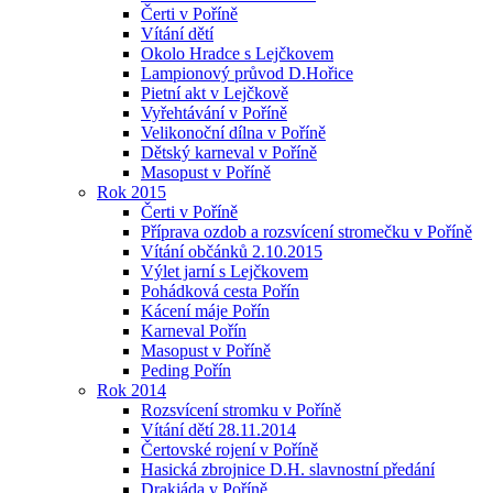
Čerti v Poříně
Vítání dětí
Okolo Hradce s Lejčkovem
Lampionový průvod D.Hořice
Pietní akt v Lejčkově
Vyřehtávání v Poříně
Velikonoční dílna v Poříně
Dětský karneval v Poříně
Masopust v Poříně
Rok 2015
Čerti v Poříně
Příprava ozdob a rozsvícení stromečku v Poříně
Vítání občánků 2.10.2015
Výlet jarní s Lejčkovem
Pohádková cesta Pořín
Kácení máje Pořín
Karneval Pořín
Masopust v Poříně
Peding Pořín
Rok 2014
Rozsvícení stromku v Poříně
Vítání dětí 28.11.2014
Čertovské rojení v Poříně
Hasická zbrojnice D.H. slavnostní předání
Drakiáda v Poříně