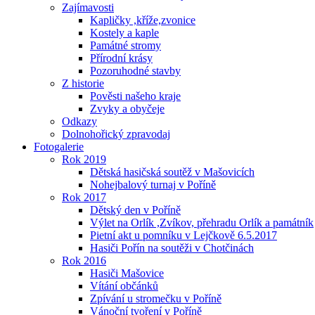
Zajímavosti
Kapličky ,kříže,zvonice
Kostely a kaple
Památné stromy
Přírodní krásy
Pozoruhodné stavby
Z historie
Pověsti našeho kraje
Zvyky a obyčeje
Odkazy
Dolnohořický zpravodaj
Fotogalerie
Rok 2019
Dětská hasičská soutěž v Mašovicích
Nohejbalový turnaj v Poříně
Rok 2017
Dětský den v Poříně
Výlet na Orlík ,Zvíkov, přehradu Orlík a památník
Pietní akt u pomníku v Lejčkově 6.5.2017
Hasiči Pořín na soutěži v Chotčinách
Rok 2016
Hasiči Mašovice
Vítání občánků
Zpívání u stromečku v Poříně
Vánoční tvoření v Poříně