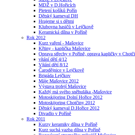
MDŽ v D.Hořicích
Pletení košíků Pořín
Dětský karneval DH
Hrajeme si s dětmi
Klubovna hasičů v Lejčkově
Keramická dílna v Poříně
Rok 2012
Kurz vaření - Mašovice
Křtiny - kaplička Mašovice
Oprava střechy v Poříně, oprava kapličky v Chotč
vítání dětí 4/12
Vítání dětí 8/12
Čarodějnice v Lejčkově
Brigáda Lejčkov
Máje Mašovice 2012
Výstava trofejí Mašovice
Každý má svého sněhuláka -Mašovice
Motoskijoring Dolní Hořice 2012
Motoskijoring Chotčiny 2012
Dětský karneval D.Hořice 2012
Divadlo v Poříně
Rok 2011
Kurzy keramiky dílna v Poříně
Kurz suchá vazba dílna v Poříně