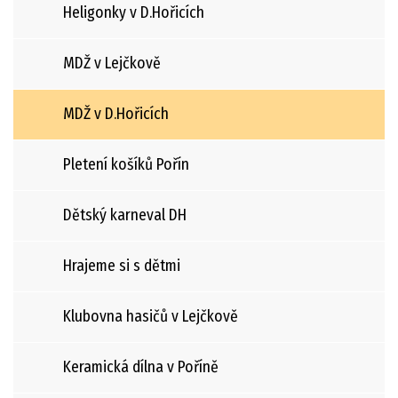
Heligonky v D.Hořicích
MDŽ v Lejčkově
MDŽ v D.Hořicích
Pletení košíků Pořín
Dětský karneval DH
Hrajeme si s dětmi
Klubovna hasičů v Lejčkově
Keramická dílna v Poříně