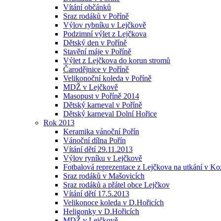
Vítání občánků
Sraz rodáků v Poříně
Výlov rybníku v Lejčkově
Podzimní výlet z Lejčkova
Dětský den v Poříně
Stavění máje v Poříně
Výlet z Lejčkova do korun stromů
Čarodějnice v Poříně
Velikonoční koleda v Poříně
MDŽ v Lejčkově
Masopust v Poříně 2014
Dětský karneval v Poříně
Dětský karneval Dolní Hořice
Rok 2013
Keramika vánoční Pořín
Vánoční dílna Pořín
Vítání dětí 29.11.2013
Výlov ryníku v Lejčkově
Fotbalová reprezentace z Lejčkova na utkání v Ko
Sraz rodáků v Mašovicích
Sraz rodáků a přátel obce Lejčkov
Vítání dětí 17.5.2013
Velikonoce koleda v D.Hořicích
Heligonky v D.Hořicích
MDŽ v Lejčkově