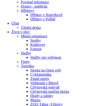
Povinné informace
Dotace - publicita
Hřbitovy
Hřbitov v Hartvíkově
Hřbitov v Poříně
Úřad
Úřední deska
Život v obci
Místní organizace
Spolky
Knihovny
Farnost
Služby
Služby pro veřejnost
Firmy
Turistika
Stezka na Onen svět
Cykloturistika
Zimní sporty
Velbloudi v Bítově
Chýnovská jeskyně
Chýnovská naučná stezka
Hrady a zámky
Muzea
ZOO Tábor -Větrovy