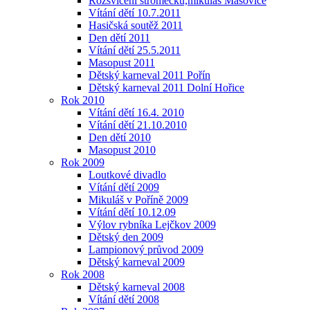
Rozsvícení stromečku,mikuláš Mašovice
Vítání dětí 10.7.2011
Hasičská soutěž 2011
Den dětí 2011
Vítání dětí 25.5.2011
Masopust 2011
Dětský karneval 2011 Pořín
Dětský karneval 2011 Dolní Hořice
Rok 2010
Vítání dětí 16.4. 2010
Vítání dětí 21.10.2010
Den dětí 2010
Masopust 2010
Rok 2009
Loutkové divadlo
Vítání dětí 2009
Mikuláš v Poříně 2009
Vítání dětí 10.12.09
Výlov rybníka Lejčkov 2009
Dětský den 2009
Lampionový průvod 2009
Dětský karneval 2009
Rok 2008
Dětský karneval 2008
Vítání dětí 2008