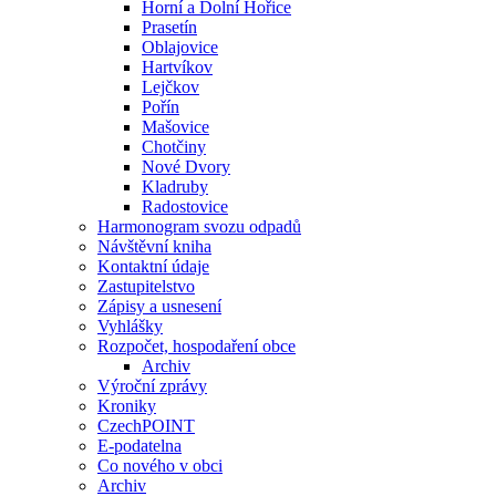
Horní a Dolní Hořice
Prasetín
Oblajovice
Hartvíkov
Lejčkov
Pořín
Mašovice
Chotčiny
Nové Dvory
Kladruby
Radostovice
Harmonogram svozu odpadů
Návštěvní kniha
Kontaktní údaje
Zastupitelstvo
Zápisy a usnesení
Vyhlášky
Rozpočet, hospodaření obce
Archiv
Výroční zprávy
Kroniky
CzechPOINT
E-podatelna
Co nového v obci
Archiv