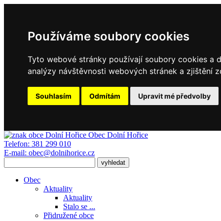
Používáme soubory cookies
Tyto webové stránky používají soubory cookies a da
analýzy návštěvnosti webových stránek a zjištění z
Souhlasím
Odmítám
Upravit mé předvolby
Obec
Dolní Hořice
Telefon:
381 299 010
E-mail:
obec@dolnihorice.cz
Obec
Aktuality
Aktuality
Stalo se ...
Přidružené obce