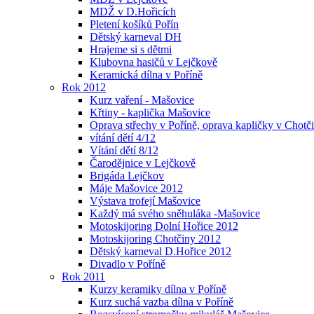
MDŽ v D.Hořicích
Pletení košíků Pořín
Dětský karneval DH
Hrajeme si s dětmi
Klubovna hasičů v Lejčkově
Keramická dílna v Poříně
Rok 2012
Kurz vaření - Mašovice
Křtiny - kaplička Mašovice
Oprava střechy v Poříně, oprava kapličky v Chotč
vítání dětí 4/12
Vítání dětí 8/12
Čarodějnice v Lejčkově
Brigáda Lejčkov
Máje Mašovice 2012
Výstava trofejí Mašovice
Každý má svého sněhuláka -Mašovice
Motoskijoring Dolní Hořice 2012
Motoskijoring Chotčiny 2012
Dětský karneval D.Hořice 2012
Divadlo v Poříně
Rok 2011
Kurzy keramiky dílna v Poříně
Kurz suchá vazba dílna v Poříně