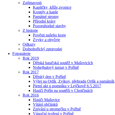
Zajímavosti
Kapličky ,kříže,zvonice
Kostely a kaple
Památné stromy
Přírodní krásy
Pozoruhodné stavby
Z historie
Pověsti našeho kraje
Zvyky a obyčeje
Odkazy
Dolnohořický zpravodaj
Fotogalerie
Rok 2019
Dětská hasičská soutěž v Mašovicích
Nohejbalový turnaj v Poříně
Rok 2017
Dětský den v Poříně
Výlet na Orlík ,Zvíkov, přehradu Orlík a památník
Pietní akt u pomníku v Lejčkově 6.5.2017
Hasiči Pořín na soutěži v Chotčinách
Rok 2016
Hasiči Mašovice
Vítání občánků
Zpívání u stromečku v Poříně
Vánoční tvoření v Poříně