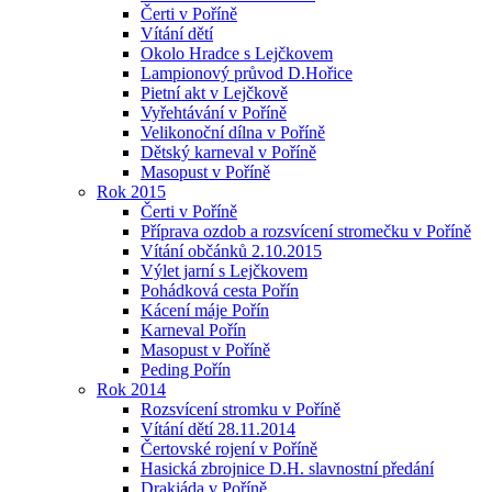
Čerti v Poříně
Vítání dětí
Okolo Hradce s Lejčkovem
Lampionový průvod D.Hořice
Pietní akt v Lejčkově
Vyřehtávání v Poříně
Velikonoční dílna v Poříně
Dětský karneval v Poříně
Masopust v Poříně
Rok 2015
Čerti v Poříně
Příprava ozdob a rozsvícení stromečku v Poříně
Vítání občánků 2.10.2015
Výlet jarní s Lejčkovem
Pohádková cesta Pořín
Kácení máje Pořín
Karneval Pořín
Masopust v Poříně
Peding Pořín
Rok 2014
Rozsvícení stromku v Poříně
Vítání dětí 28.11.2014
Čertovské rojení v Poříně
Hasická zbrojnice D.H. slavnostní předání
Drakiáda v Poříně