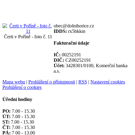
obec@dolnihorice.cz
IDDS:
rx5bkkm
Čerti v Poříně - foto č. 11
Fakturační údaje
IČ:
00252191
DIČ:
CZ00252191
Účet:
3428301/0100, Komerční banka
a.s.
Mapa webu
|
Prohlášení o přístupnosti
|
RSS
|
Nastavení cookies
Prohlášení o cookies
Úřední hodiny
PO:
7.00 - 15.30
ÚT:
7.00 - 15.30
ST:
7.00 - 15.30
ČT:
7.00 - 15.30
PÁ:
7 00 - 13.00