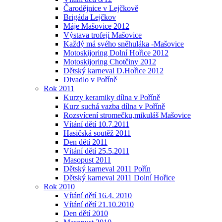
Čarodějnice v Lejčkově
Brigáda Lejčkov
Máje Mašovice 2012
Výstava trofejí Mašovice
Každý má svého sněhuláka -Mašovice
Motoskijoring Dolní Hořice 2012
Motoskijoring Chotčiny 2012
Dětský karneval D.Hořice 2012
Divadlo v Poříně
Rok 2011
Kurzy keramiky dílna v Poříně
Kurz suchá vazba dílna v Poříně
Rozsvícení stromečku,mikuláš Mašovice
Vítání dětí 10.7.2011
Hasičská soutěž 2011
Den dětí 2011
Vítání dětí 25.5.2011
Masopust 2011
Dětský karneval 2011 Pořín
Dětský karneval 2011 Dolní Hořice
Rok 2010
Vítání dětí 16.4. 2010
Vítání dětí 21.10.2010
Den dětí 2010