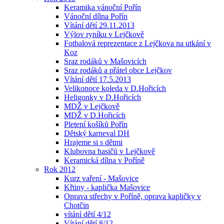
Keramika vánoční Pořín
Vánoční dílna Pořín
Vítání dětí 29.11.2013
Výlov ryníku v Lejčkově
Fotbalová reprezentace z Lejčkova na utkání v
Koz
Sraz rodáků v Mašovicích
Sraz rodáků a přátel obce Lejčkov
Vítání dětí 17.5.2013
Velikonoce koleda v D.Hořicích
Heligonky v D.Hořicích
MDŽ v Lejčkově
MDŽ v D.Hořicích
Pletení košíků Pořín
Dětský karneval DH
Hrajeme si s dětmi
Klubovna hasičů v Lejčkově
Keramická dílna v Poříně
Rok 2012
Kurz vaření - Mašovice
Křtiny - kaplička Mašovice
Oprava střechy v Poříně, oprava kapličky v
Chotčin
vítání dětí 4/12
Vítání dětí 8/12