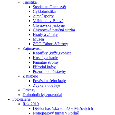
Turistika
Stezka na Onen svět
Cykloturistika
Zimní sporty
Velbloudi v Bítově
Chýnovská jeskyně
Chýnovská naučná stezka
Hrady a zámky
Muzea
ZOO Tábor -Větrovy
Zajímavosti
Kapličky ,kříže,zvonice
Kostely a kaple
Památné stromy
Přírodní krásy
Pozoruhodné stavby
Z historie
Pověsti našeho kraje
Zvyky a obyčeje
Odkazy
Dolnohořický zpravodaj
Fotogalerie
Rok 2019
Dětská hasičská soutěž v Mašovicích
Nohejbalový turnaj v Poříně