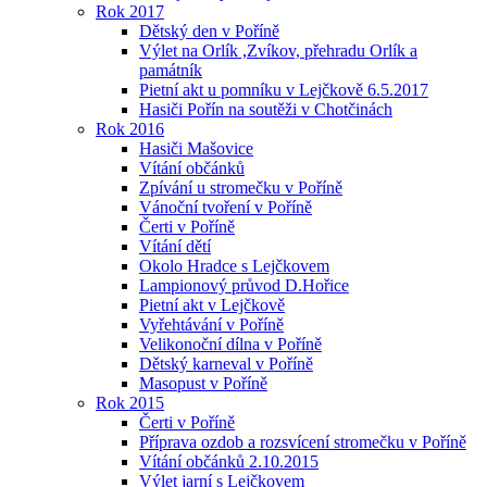
Rok 2017
Dětský den v Poříně
Výlet na Orlík ,Zvíkov, přehradu Orlík a
památník
Pietní akt u pomníku v Lejčkově 6.5.2017
Hasiči Pořín na soutěži v Chotčinách
Rok 2016
Hasiči Mašovice
Vítání občánků
Zpívání u stromečku v Poříně
Vánoční tvoření v Poříně
Čerti v Poříně
Vítání dětí
Okolo Hradce s Lejčkovem
Lampionový průvod D.Hořice
Pietní akt v Lejčkově
Vyřehtávání v Poříně
Velikonoční dílna v Poříně
Dětský karneval v Poříně
Masopust v Poříně
Rok 2015
Čerti v Poříně
Příprava ozdob a rozsvícení stromečku v Poříně
Vítání občánků 2.10.2015
Výlet jarní s Lejčkovem