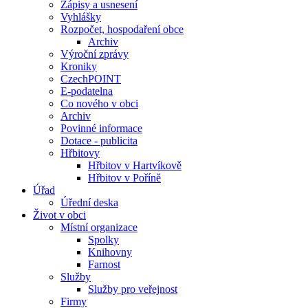
Zápisy a usnesení
Vyhlášky
Rozpočet, hospodaření obce
Archiv
Výroční zprávy
Kroniky
CzechPOINT
E-podatelna
Co nového v obci
Archiv
Povinné informace
Dotace - publicita
Hřbitovy
Hřbitov v Hartvíkově
Hřbitov v Poříně
Úřad
Úřední deska
Život v obci
Místní organizace
Spolky
Knihovny
Farnost
Služby
Služby pro veřejnost
Firmy