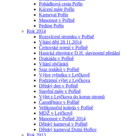
Pohádková cesta Pořín
Kácení máje Pořín
Karneval Pořín
Masopust v Poříně
Peding Pořín
Rok 2014
Rozsvícení stromku v Poříně
Vítání dětí 28.11.2014
Čertovské rojení v Poříně
Hasická zbrojnice D.H. slavnostní předání
Drakiáda v Poříně
Vítání občánků
Sraz rodáků v Poříně
Výlov rybníku v Lejčkově
Podzimní výlet z Lejčkova
Dětský den v Poříně
Stavění máje v Poříně
Výlet z Lejčkova do korun stromů
Čarodějnice v Poříně
Velikonoční koleda v Poříně
MDŽ v Lejčkově
Masopust v Poříně 2014
Dětský karneval v Poříně
Dětský karneval Dolní Hořice
Rok 2013