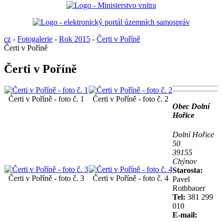
cz
-
Fotogalerie
-
Rok 2015
-
Čerti v Poříně
Čerti v Poříně
Čerti v Poříně
Čerti v Poříně - foto č. 1
Čerti v Poříně - foto č. 2
Obec Dolní
Hořice
Dolní Hořice
50
39155
Chýnov
Starosta:
Čerti v Poříně - foto č. 3
Čerti v Poříně - foto č. 4
Pavel
Rothbauer
Tel:
381 299
010
E-mail: