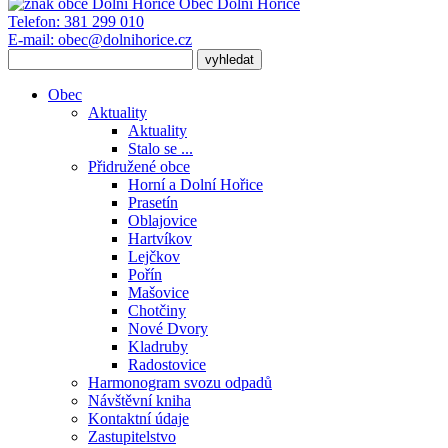
Obec
Dolní Hořice
Telefon:
381 299 010
E-mail:
obec@dolnihorice.cz
Obec
Aktuality
Aktuality
Stalo se ...
Přidružené obce
Horní a Dolní Hořice
Prasetín
Oblajovice
Hartvíkov
Lejčkov
Pořín
Mašovice
Chotčiny
Nové Dvory
Kladruby
Radostovice
Harmonogram svozu odpadů
Návštěvní kniha
Kontaktní údaje
Zastupitelstvo