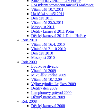
Kurz suchá vazba dílna v Poříně
Rozsvícení stromečku,mikuláš Mašovice
Vítání dětí 10.7.2011
Hasičská soutěž 2011
Den dětí 2011
Vítání dětí 25.5.2011
Masopust 2011
Dětský karneval 2011 Pořín
Dětský karneval 2011 Dolní Hořice
Rok 2010
Vítání dětí 16.4. 2010
Vítání dětí 21.10.2010
Den dětí 2010
Masopust 2010
Rok 2009
Loutkové divadlo
Vítání dětí 2009
Mikuláš v Poříně 2009
Vítání dětí 10.12.09
Výlov rybníka Lejčkov 2009
Dětský den 2009
Lampionový průvod 2009
Dětský karneval 2009
Rok 2008
Dětský karneval 2008