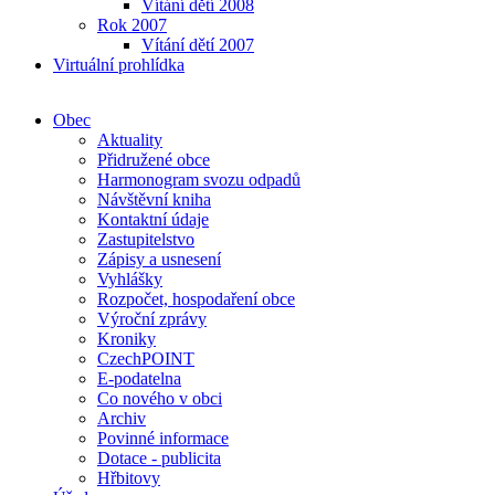
Vítání dětí 2008
Rok 2007
Vítání dětí 2007
Virtuální prohlídka
Obec
Aktuality
Přidružené obce
Harmonogram svozu odpadů
Návštěvní kniha
Kontaktní údaje
Zastupitelstvo
Zápisy a usnesení
Vyhlášky
Rozpočet, hospodaření obce
Výroční zprávy
Kroniky
CzechPOINT
E-podatelna
Co nového v obci
Archiv
Povinné informace
Dotace - publicita
Hřbitovy