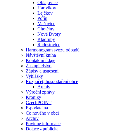
Oblajovice
Hartvíkov
Lejčkov
Pořín
Mašovice
Chotčiny
Nové Dvory
Kladruby
Radostovice
Harmonogram svozu odpadů
Návštěvní kniha
Kontaktní údaje
Zastupitelstvo
Zápisy a usnesení
Vyhlášky
Rozpočet, hospodaření obce
Archiv
Výroční zprávy
Kroniky
CzechPOINT
E-podatelna
Co nového v obci
Archiv
Povinné informace
Dotace - publicita