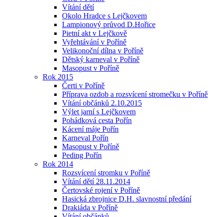
Vítání dětí
Okolo Hradce s Lejčkovem
Lampionový průvod D.Hořice
Pietní akt v Lejčkově
Vyřehtávání v Poříně
Velikonoční dílna v Poříně
Dětský karneval v Poříně
Masopust v Poříně
Rok 2015
Čerti v Poříně
Příprava ozdob a rozsvícení stromečku v Poříně
Vítání občánků 2.10.2015
Výlet jarní s Lejčkovem
Pohádková cesta Pořín
Kácení máje Pořín
Karneval Pořín
Masopust v Poříně
Peding Pořín
Rok 2014
Rozsvícení stromku v Poříně
Vítání dětí 28.11.2014
Čertovské rojení v Poříně
Hasická zbrojnice D.H. slavnostní předání
Drakiáda v Poříně
Vítání občánků