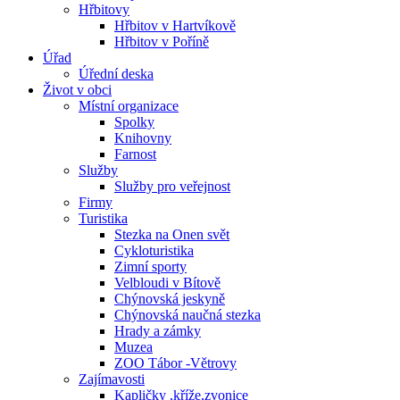
Hřbitovy
Hřbitov v Hartvíkově
Hřbitov v Poříně
Úřad
Úřední deska
Život v obci
Místní organizace
Spolky
Knihovny
Farnost
Služby
Služby pro veřejnost
Firmy
Turistika
Stezka na Onen svět
Cykloturistika
Zimní sporty
Velbloudi v Bítově
Chýnovská jeskyně
Chýnovská naučná stezka
Hrady a zámky
Muzea
ZOO Tábor -Větrovy
Zajímavosti
Kapličky ,kříže,zvonice