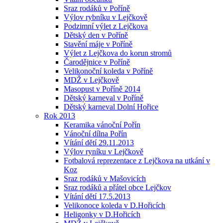
Sraz rodáků v Poříně
Výlov rybníku v Lejčkově
Podzimní výlet z Lejčkova
Dětský den v Poříně
Stavění máje v Poříně
Výlet z Lejčkova do korun stromů
Čarodějnice v Poříně
Velikonoční koleda v Poříně
MDŽ v Lejčkově
Masopust v Poříně 2014
Dětský karneval v Poříně
Dětský karneval Dolní Hořice
Rok 2013
Keramika vánoční Pořín
Vánoční dílna Pořín
Vítání dětí 29.11.2013
Výlov ryníku v Lejčkově
Fotbalová reprezentace z Lejčkova na utkání v
Koz
Sraz rodáků v Mašovicích
Sraz rodáků a přátel obce Lejčkov
Vítání dětí 17.5.2013
Velikonoce koleda v D.Hořicích
Heligonky v D.Hořicích