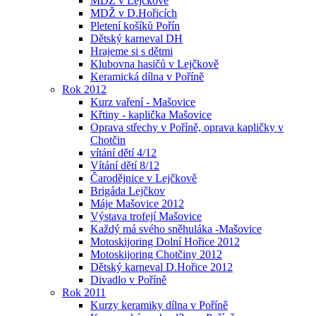
MDŽ v Lejčkově
MDŽ v D.Hořicích
Pletení košíků Pořín
Dětský karneval DH
Hrajeme si s dětmi
Klubovna hasičů v Lejčkově
Keramická dílna v Poříně
Rok 2012
Kurz vaření - Mašovice
Křtiny - kaplička Mašovice
Oprava střechy v Poříně, oprava kapličky v
Chotčin
vítání dětí 4/12
Vítání dětí 8/12
Čarodějnice v Lejčkově
Brigáda Lejčkov
Máje Mašovice 2012
Výstava trofejí Mašovice
Každý má svého sněhuláka -Mašovice
Motoskijoring Dolní Hořice 2012
Motoskijoring Chotčiny 2012
Dětský karneval D.Hořice 2012
Divadlo v Poříně
Rok 2011
Kurzy keramiky dílna v Poříně