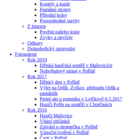
Kostely a kaple
Památné stromy
Přírodní krásy
Pozoruhodné stavby
Z historie
Pověsti našeho kraje
Zvyky a obyčeje
Odkazy
Dolnohořický zpravodaj
Fotogalerie
Rok 2019
Dětská hasičská soutěž v Mašovicích
Nohejbalový turnaj v Poříně
Rok 2017
Dětský den v Poříně
Výlet na Orlík ,Zvíkov, přehradu Orlík a
památník
Pietní akt u pomníku v Lejčkově 6.5.2017
Hasiči Pořín na soutěži v Chotčinách
Rok 2016
Hasiči Mašovice
Vítání občánků
Zpívání u stromečku v Poříně
Vánoční tvoření v Poříně
Čerti v Poříně