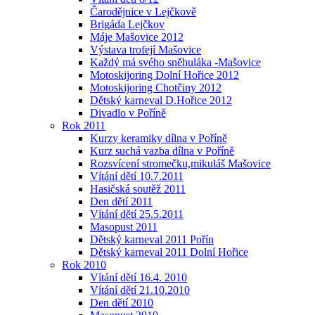
Čarodějnice v Lejčkově
Brigáda Lejčkov
Máje Mašovice 2012
Výstava trofejí Mašovice
Každý má svého sněhuláka -Mašovice
Motoskijoring Dolní Hořice 2012
Motoskijoring Chotčiny 2012
Dětský karneval D.Hořice 2012
Divadlo v Poříně
Rok 2011
Kurzy keramiky dílna v Poříně
Kurz suchá vazba dílna v Poříně
Rozsvícení stromečku,mikuláš Mašovice
Vítání dětí 10.7.2011
Hasičská soutěž 2011
Den dětí 2011
Vítání dětí 25.5.2011
Masopust 2011
Dětský karneval 2011 Pořín
Dětský karneval 2011 Dolní Hořice
Rok 2010
Vítání dětí 16.4. 2010
Vítání dětí 21.10.2010
Den dětí 2010