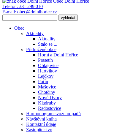
Obec
Dolní Hořice
Telefon:
381 299 010
E-mail:
obec@dolnihorice.cz
Obec
Aktuality
Aktuality
Stalo se ...
Přidružené obce
Horní a Dolní Hořice
Prasetín
Oblajovice
Hartvíkov
Lejčkov
Pořín
Mašovice
Chotčiny
Nové Dvory
Kladruby
Radostovice
Harmonogram svozu odpadů
Návštěvní kniha
Kontaktní údaje
Zastupitelstvo