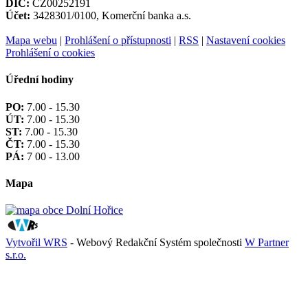
DIČ:
CZ00252191
Účet:
3428301/0100, Komerční banka a.s.
Mapa webu
|
Prohlášení o přístupnosti
|
RSS
|
Nastavení cookies
Prohlášení o cookies
Úřední hodiny
PO:
7.00 - 15.30
ÚT:
7.00 - 15.30
ST:
7.00 - 15.30
ČT:
7.00 - 15.30
PÁ:
7 00 - 13.00
Mapa
Vytvořil WRS
- Webový Redakční Systém společnosti
W Partner
s.r.o.