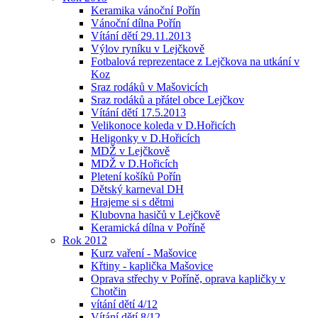
Keramika vánoční Pořín
Vánoční dílna Pořín
Vítání dětí 29.11.2013
Výlov ryníku v Lejčkově
Fotbalová reprezentace z Lejčkova na utkání v
Koz
Sraz rodáků v Mašovicích
Sraz rodáků a přátel obce Lejčkov
Vítání dětí 17.5.2013
Velikonoce koleda v D.Hořicích
Heligonky v D.Hořicích
MDŽ v Lejčkově
MDŽ v D.Hořicích
Pletení košíků Pořín
Dětský karneval DH
Hrajeme si s dětmi
Klubovna hasičů v Lejčkově
Keramická dílna v Poříně
Rok 2012
Kurz vaření - Mašovice
Křtiny - kaplička Mašovice
Oprava střechy v Poříně, oprava kapličky v
Chotčin
vítání dětí 4/12
Vítání dětí 8/12