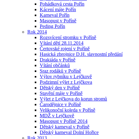
Pohádková cesta Pořín
Kácení máje Pořín
Karneval Pořín
Masopust v Poříně
Peding Pořín
Rok 2014
Rozsvícení stromku v Poříně
Vítání dětí 28.11.2014
Čertovské rojení v Poříně
Hasická zbrojnice D.H. slavnostní předání
Drakiáda v Poříně
Vítání občánků
Sraz rodáků v Poříně
Výlov rybníku v Lejčkově
Podzimní výlet z Lejčkova
Dětský den v Poříně
Stavění máje v Poříně
Výlet z Lejčkova do korun stromů
Čarodějnice v Poříně
Velikonoční koleda v Poříně
MDŽ v Lejčkově
Masopust v Poříně 2014
Dětský karneval v Poříně
Dětský karneval Dolní Hořice
Rok 2013