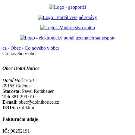
cz
-
Obec
-
Co nového v obci
Co nového v obci
Obec Dolní Hořice
Dolní Hořice 50
39155 Chýnov
Starosta:
Pavel Rothbauer
Tel:
381 299 010
E-mail:
obec@dolnihorice.cz
IDDS:
rx5bkkm
Fakturační údaje
IČ:
00252191