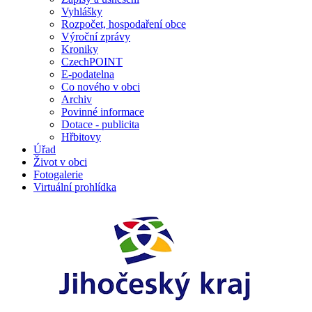
Vyhlášky
Rozpočet, hospodaření obce
Výroční zprávy
Kroniky
CzechPOINT
E-podatelna
Co nového v obci
Archiv
Povinné informace
Dotace - publicita
Hřbitovy
Úřad
Život v obci
Fotogalerie
Virtuální prohlídka