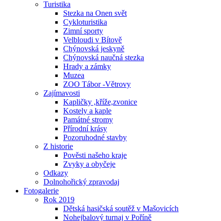
Turistika
Stezka na Onen svět
Cykloturistika
Zimní sporty
Velbloudi v Bítově
Chýnovská jeskyně
Chýnovská naučná stezka
Hrady a zámky
Muzea
ZOO Tábor -Větrovy
Zajímavosti
Kapličky ,kříže,zvonice
Kostely a kaple
Památné stromy
Přírodní krásy
Pozoruhodné stavby
Z historie
Pověsti našeho kraje
Zvyky a obyčeje
Odkazy
Dolnohořický zpravodaj
Fotogalerie
Rok 2019
Dětská hasičská soutěž v Mašovicích
Nohejbalový turnaj v Poříně