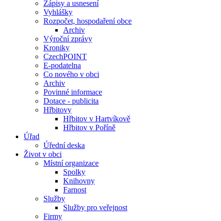
Zápisy a usnesení
Vyhlášky
Rozpočet, hospodaření obce
Archiv
Výroční zprávy
Kroniky
CzechPOINT
E-podatelna
Co nového v obci
Archiv
Povinné informace
Dotace - publicita
Hřbitovy
Hřbitov v Hartvíkově
Hřbitov v Poříně
Úřad
Úřední deska
Život v obci
Místní organizace
Spolky
Knihovny
Farnost
Služby
Služby pro veřejnost
Firmy