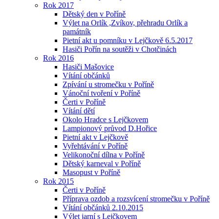
Rok 2017
Dětský den v Poříně
Výlet na Orlík ,Zvíkov, přehradu Orlík a
památník
Pietní akt u pomníku v Lejčkově 6.5.2017
Hasiči Pořín na soutěži v Chotčinách
Rok 2016
Hasiči Mašovice
Vítání občánků
Zpívání u stromečku v Poříně
Vánoční tvoření v Poříně
Čerti v Poříně
Vítání dětí
Okolo Hradce s Lejčkovem
Lampionový průvod D.Hořice
Pietní akt v Lejčkově
Vyřehtávání v Poříně
Velikonoční dílna v Poříně
Dětský karneval v Poříně
Masopust v Poříně
Rok 2015
Čerti v Poříně
Příprava ozdob a rozsvícení stromečku v Poříně
Vítání občánků 2.10.2015
Výlet jarní s Lejčkovem