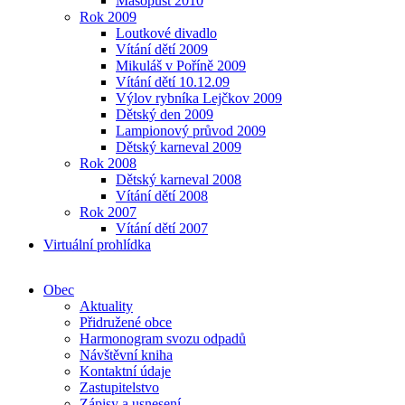
Masopust 2010
Rok 2009
Loutkové divadlo
Vítání dětí 2009
Mikuláš v Poříně 2009
Vítání dětí 10.12.09
Výlov rybníka Lejčkov 2009
Dětský den 2009
Lampionový průvod 2009
Dětský karneval 2009
Rok 2008
Dětský karneval 2008
Vítání dětí 2008
Rok 2007
Vítání dětí 2007
Virtuální prohlídka
Obec
Aktuality
Přidružené obce
Harmonogram svozu odpadů
Návštěvní kniha
Kontaktní údaje
Zastupitelstvo
Zápisy a usnesení