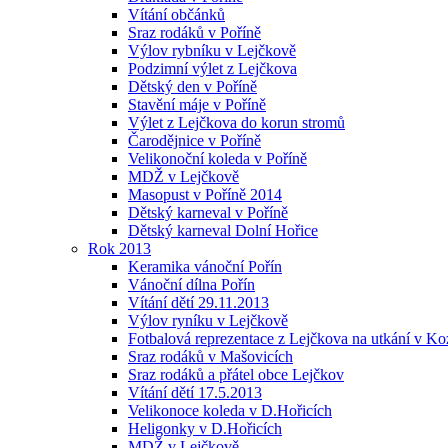
Vítání občánků
Sraz rodáků v Poříně
Výlov rybníku v Lejčkově
Podzimní výlet z Lejčkova
Dětský den v Poříně
Stavění máje v Poříně
Výlet z Lejčkova do korun stromů
Čarodějnice v Poříně
Velikonoční koleda v Poříně
MDŽ v Lejčkově
Masopust v Poříně 2014
Dětský karneval v Poříně
Dětský karneval Dolní Hořice
Rok 2013
Keramika vánoční Pořín
Vánoční dílna Pořín
Vítání dětí 29.11.2013
Výlov ryníku v Lejčkově
Fotbalová reprezentace z Lejčkova na utkání v Ko
Sraz rodáků v Mašovicích
Sraz rodáků a přátel obce Lejčkov
Vítání dětí 17.5.2013
Velikonoce koleda v D.Hořicích
Heligonky v D.Hořicích
MDŽ v Lejčkově