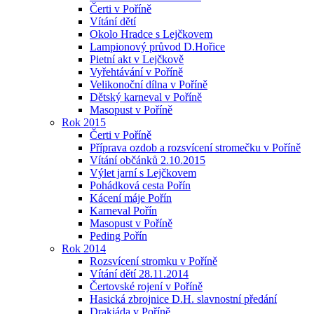
Čerti v Poříně
Vítání dětí
Okolo Hradce s Lejčkovem
Lampionový průvod D.Hořice
Pietní akt v Lejčkově
Vyřehtávání v Poříně
Velikonoční dílna v Poříně
Dětský karneval v Poříně
Masopust v Poříně
Rok 2015
Čerti v Poříně
Příprava ozdob a rozsvícení stromečku v Poříně
Vítání občánků 2.10.2015
Výlet jarní s Lejčkovem
Pohádková cesta Pořín
Kácení máje Pořín
Karneval Pořín
Masopust v Poříně
Peding Pořín
Rok 2014
Rozsvícení stromku v Poříně
Vítání dětí 28.11.2014
Čertovské rojení v Poříně
Hasická zbrojnice D.H. slavnostní předání
Drakiáda v Poříně