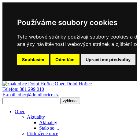
Používáme soubory cookies
Tyto webové stránky používají soubory cookies a da
analýzy návštěvnosti webových stránek a zjištění z
Souhlasím
Odmítám
Upravit mé předvolby
Obec
Dolní Hořice
Telefon:
381 299 010
E-mail:
obec@dolnihorice.cz
Obec
Aktuality
Aktuality
Stalo se ...
Přidružené obce