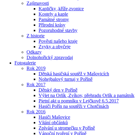
Zajímavosti
Kapličky ,kříže,zvonice
Kostely a kaple
Památné stromy
Přírodní krásy
Pozoruhodné stavby
Z historie
Pověsti našeho kraje
Zvyky a obyčeje
Odkazy
Dolnohořický zpravodaj
Fotogalerie
Rok 2019
Dětská hasičská soutěž v Mašovicích
Nohejbalový turnaj v Poříně
Rok 2017
Dětský den v Poříně
Výlet na Orlík ,Zvíkov, přehradu Orlík a památník
Pietní akt u pomníku v Lejčkově 6.5.2017
Hasiči Pořín na soutěži v Chotčinách
Rok 2016
Hasiči Mašovice
Vítání občánků
Zpívání u stromečku v Poříně
Vánoční tvoření v Poříně