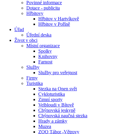
Povinné informace
Dotace - publicita
Hřbitovy
Hřbitov v Hartvíkově
Hřbitov v Poříně
Úřad
Úřední deska
Život v obci
Místní organizace
Spolky
Knihovny
Farnost
Služby
Služby pro veřejnost
Firmy
Turistika
Stezka na Onen svět
Cykloturistika
Zimní sporty
Velbloudi v Bítově
Chýnovská jeskyně
Chýnovská naučná stezka
Hrady a zámky
Muzea
ZOO Tábor -Větrovy