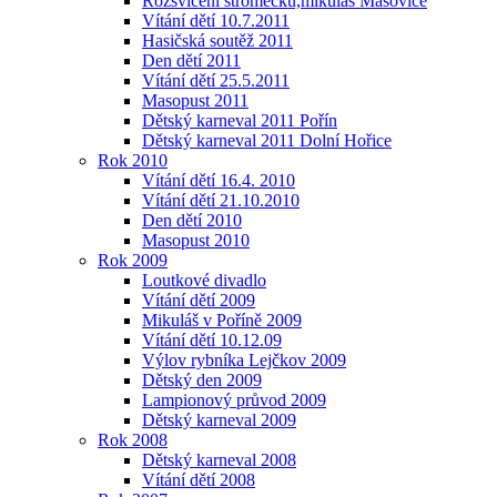
Rozsvícení stromečku,mikuláš Mašovice
Vítání dětí 10.7.2011
Hasičská soutěž 2011
Den dětí 2011
Vítání dětí 25.5.2011
Masopust 2011
Dětský karneval 2011 Pořín
Dětský karneval 2011 Dolní Hořice
Rok 2010
Vítání dětí 16.4. 2010
Vítání dětí 21.10.2010
Den dětí 2010
Masopust 2010
Rok 2009
Loutkové divadlo
Vítání dětí 2009
Mikuláš v Poříně 2009
Vítání dětí 10.12.09
Výlov rybníka Lejčkov 2009
Dětský den 2009
Lampionový průvod 2009
Dětský karneval 2009
Rok 2008
Dětský karneval 2008
Vítání dětí 2008