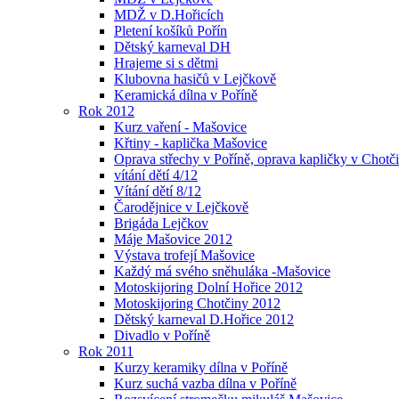
MDŽ v D.Hořicích
Pletení košíků Pořín
Dětský karneval DH
Hrajeme si s dětmi
Klubovna hasičů v Lejčkově
Keramická dílna v Poříně
Rok 2012
Kurz vaření - Mašovice
Křtiny - kaplička Mašovice
Oprava střechy v Poříně, oprava kapličky v Chotč
vítání dětí 4/12
Vítání dětí 8/12
Čarodějnice v Lejčkově
Brigáda Lejčkov
Máje Mašovice 2012
Výstava trofejí Mašovice
Každý má svého sněhuláka -Mašovice
Motoskijoring Dolní Hořice 2012
Motoskijoring Chotčiny 2012
Dětský karneval D.Hořice 2012
Divadlo v Poříně
Rok 2011
Kurzy keramiky dílna v Poříně
Kurz suchá vazba dílna v Poříně