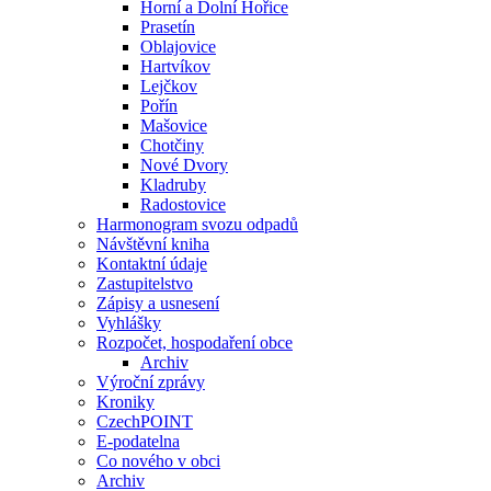
Horní a Dolní Hořice
Prasetín
Oblajovice
Hartvíkov
Lejčkov
Pořín
Mašovice
Chotčiny
Nové Dvory
Kladruby
Radostovice
Harmonogram svozu odpadů
Návštěvní kniha
Kontaktní údaje
Zastupitelstvo
Zápisy a usnesení
Vyhlášky
Rozpočet, hospodaření obce
Archiv
Výroční zprávy
Kroniky
CzechPOINT
E-podatelna
Co nového v obci
Archiv