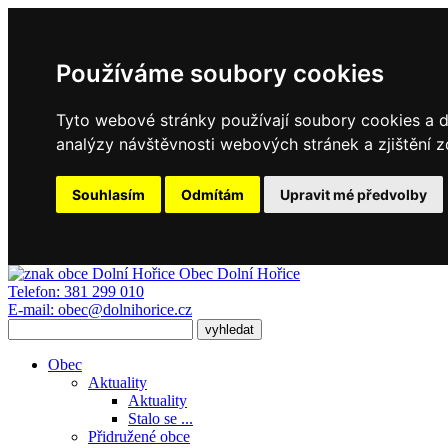
Používáme soubory cookies
Tyto webové stránky používají soubory cookies a da
analýzy návštěvnosti webových stránek a zjištění z
Souhlasím
Odmítám
Upravit mé předvolby
Obec
Dolní Hořice
Telefon:
381 299 010
E-mail:
obec@dolnihorice.cz
Obec
Aktuality
Aktuality
Stalo se ...
Přidružené obce