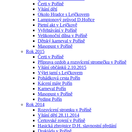
Čerti v Poříně
Vítání dětí
Okolo Hradce s Lejčkovem
Lampionový průvod D.Hořice
Pietní akt v Lejčkově
Vyřehtávání v Poříně
Velikonoční dílna v Poříně
Dětský karneval v Poříně
Masopust v Poříně
Rok 2015
Čerti v Poříně
Příprava ozdob a rozsvícení stromečku v Poříně
Vítání občánků 2.10.2015
Výlet jarní s Lejčkovem
Pohádková cesta Pořín
Kácení máje Pořín
Karneval Pořín
Masopust v Poříně
Peding Pořín
Rok 2014
Rozsvícení stromku v Poříně
Vítání dětí 28.11.2014
Čertovské rojení v Poříně
Hasická zbrojnice D.H. slavnostní předání
Drakiáda v Poříně