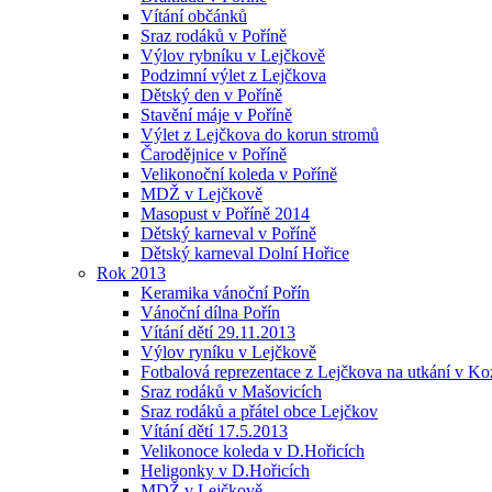
Vítání občánků
Sraz rodáků v Poříně
Výlov rybníku v Lejčkově
Podzimní výlet z Lejčkova
Dětský den v Poříně
Stavění máje v Poříně
Výlet z Lejčkova do korun stromů
Čarodějnice v Poříně
Velikonoční koleda v Poříně
MDŽ v Lejčkově
Masopust v Poříně 2014
Dětský karneval v Poříně
Dětský karneval Dolní Hořice
Rok 2013
Keramika vánoční Pořín
Vánoční dílna Pořín
Vítání dětí 29.11.2013
Výlov ryníku v Lejčkově
Fotbalová reprezentace z Lejčkova na utkání v Ko
Sraz rodáků v Mašovicích
Sraz rodáků a přátel obce Lejčkov
Vítání dětí 17.5.2013
Velikonoce koleda v D.Hořicích
Heligonky v D.Hořicích
MDŽ v Lejčkově