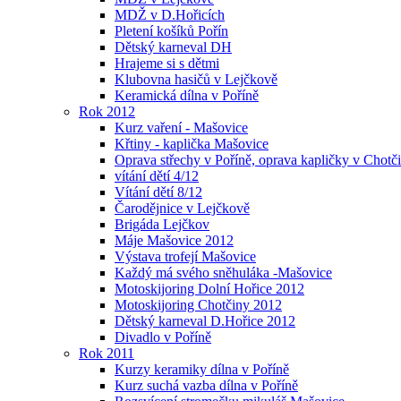
MDŽ v D.Hořicích
Pletení košíků Pořín
Dětský karneval DH
Hrajeme si s dětmi
Klubovna hasičů v Lejčkově
Keramická dílna v Poříně
Rok 2012
Kurz vaření - Mašovice
Křtiny - kaplička Mašovice
Oprava střechy v Poříně, oprava kapličky v Chotč
vítání dětí 4/12
Vítání dětí 8/12
Čarodějnice v Lejčkově
Brigáda Lejčkov
Máje Mašovice 2012
Výstava trofejí Mašovice
Každý má svého sněhuláka -Mašovice
Motoskijoring Dolní Hořice 2012
Motoskijoring Chotčiny 2012
Dětský karneval D.Hořice 2012
Divadlo v Poříně
Rok 2011
Kurzy keramiky dílna v Poříně
Kurz suchá vazba dílna v Poříně