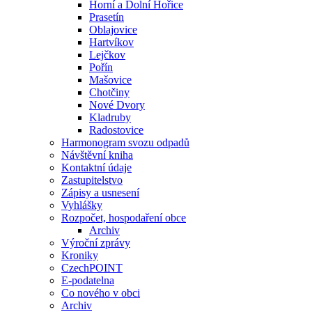
Horní a Dolní Hořice
Prasetín
Oblajovice
Hartvíkov
Lejčkov
Pořín
Mašovice
Chotčiny
Nové Dvory
Kladruby
Radostovice
Harmonogram svozu odpadů
Návštěvní kniha
Kontaktní údaje
Zastupitelstvo
Zápisy a usnesení
Vyhlášky
Rozpočet, hospodaření obce
Archiv
Výroční zprávy
Kroniky
CzechPOINT
E-podatelna
Co nového v obci
Archiv