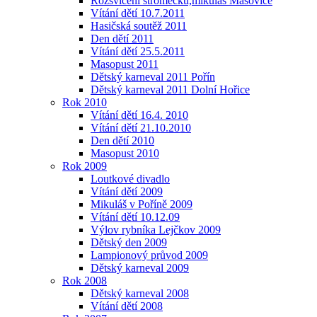
Rozsvícení stromečku,mikuláš Mašovice
Vítání dětí 10.7.2011
Hasičská soutěž 2011
Den dětí 2011
Vítání dětí 25.5.2011
Masopust 2011
Dětský karneval 2011 Pořín
Dětský karneval 2011 Dolní Hořice
Rok 2010
Vítání dětí 16.4. 2010
Vítání dětí 21.10.2010
Den dětí 2010
Masopust 2010
Rok 2009
Loutkové divadlo
Vítání dětí 2009
Mikuláš v Poříně 2009
Vítání dětí 10.12.09
Výlov rybníka Lejčkov 2009
Dětský den 2009
Lampionový průvod 2009
Dětský karneval 2009
Rok 2008
Dětský karneval 2008
Vítání dětí 2008