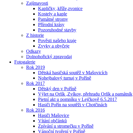
Zajímavosti
Kapličky ,kříže,zvonice
Kostely a kaple
Památné stromy
Přírodní krásy
Pozoruhodné stavby
Z historie
Pověsti našeho kraje
Zvyky a obyčeje
Odkazy
Dolnohořický zpravodaj
Fotogalerie
Rok 2019
Dětská hasičská soutěž v Mašovicích
Nohejbalový turnaj v Poříně
Rok 2017
Dětský den v Poříně
Výlet na Orlík ,Zvíkov, přehradu Orlík a památník
Pietní akt u pomníku v Lejčkově 6.5.2017
Hasiči Pořín na soutěži v Chotčinách
Rok 2016
Hasiči Mašovice
Vítání občánků
Zpívání u stromečku v Poříně
Vánoční tvoření v Poříně