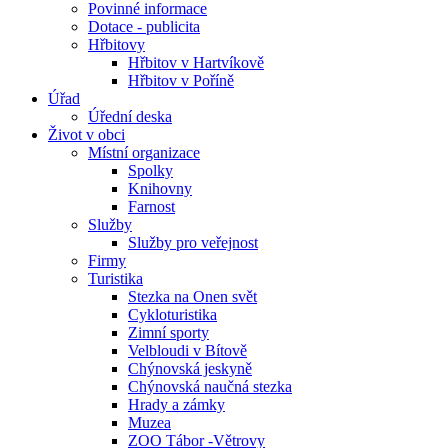
Povinné informace
Dotace - publicita
Hřbitovy
Hřbitov v Hartvíkově
Hřbitov v Poříně
Úřad
Úřední deska
Život v obci
Místní organizace
Spolky
Knihovny
Farnost
Služby
Služby pro veřejnost
Firmy
Turistika
Stezka na Onen svět
Cykloturistika
Zimní sporty
Velbloudi v Bítově
Chýnovská jeskyně
Chýnovská naučná stezka
Hrady a zámky
Muzea
ZOO Tábor -Větrovy