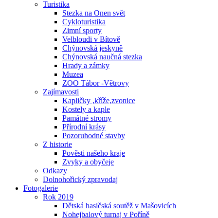
Turistika
Stezka na Onen svět
Cykloturistika
Zimní sporty
Velbloudi v Bítově
Chýnovská jeskyně
Chýnovská naučná stezka
Hrady a zámky
Muzea
ZOO Tábor -Větrovy
Zajímavosti
Kapličky ,kříže,zvonice
Kostely a kaple
Památné stromy
Přírodní krásy
Pozoruhodné stavby
Z historie
Pověsti našeho kraje
Zvyky a obyčeje
Odkazy
Dolnohořický zpravodaj
Fotogalerie
Rok 2019
Dětská hasičská soutěž v Mašovicích
Nohejbalový turnaj v Poříně