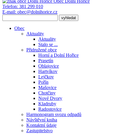
Obec
Dolní Hořice
Telefon:
381 299 010
E-mail:
obec@dolnihorice.cz
Obec
Aktuality
Aktuality
Stalo se ...
Přidružené obce
Horní a Dolní Hořice
Prasetín
Oblajovice
Hartvíkov
Lejčkov
Pořín
Mašovice
Chotčiny
Nové Dvory
Kladruby
Radostovice
Harmonogram svozu odpadů
Návštěvní kniha
Kontaktní údaje
Zastupitelstvo