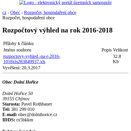
cz
-
Obec
-
Rozpočet, hospodaření obce
Rozpočet, hospodaření obce
Rozpočtový výhled na rok 2016-2018
Přílohy k článku
Jméno souboru
Popis
Velikost
rozpoctovy-vyhled.-na-r-2016-
32.8
1018xls283849937.xls
Kb
Vyvěšení:
20.3.2017
Obec Dolní Hořice
Dolní Hořice 50
39155 Chýnov
Starosta:
Pavel Rothbauer
Tel:
381 299 010
E-mail:
obec@dolnihorice.cz
IDDS:
rx5bkkm