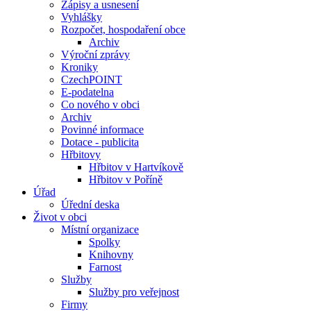
Zápisy a usnesení
Vyhlášky
Rozpočet, hospodaření obce
Archiv
Výroční zprávy
Kroniky
CzechPOINT
E-podatelna
Co nového v obci
Archiv
Povinné informace
Dotace - publicita
Hřbitovy
Hřbitov v Hartvíkově
Hřbitov v Poříně
Úřad
Úřední deska
Život v obci
Místní organizace
Spolky
Knihovny
Farnost
Služby
Služby pro veřejnost
Firmy