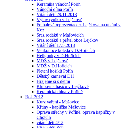
Keramika vánoční Pořín
Vánoční dílna Pořín
Vítání dětí 29.11.2013
Výlov ryníku v Lejčkově
Fotbalová reprezentace z Lejčkova na utkání v
Koz
Sraz rodáků v Mašovicích
Sraz rodáků a přátel obce Lejčkov
Vítání dětí 17.5.2013
Velikonoce koleda v D.Hořicích
Heligonky v D.Hořicích
MDŽ v Lejčkově
MDŽ v D.Hořicích
Pletení košíků Pořín
Dětský karneval DH
Hrajeme si s dětmi
Klubovna hasičů v Lejčkově
Keramická dílna v Poříně
Rok 2012
Kurz vaření - Mašovice
Křtiny - kaplička Mašovice
Oprava střechy v Poříně, oprava kapličky v
Chotčin
vítání dětí 4/12
Vítání dětí 8/12