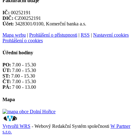
Fakturační údaje
IČ:
00252191
DIČ:
CZ00252191
Účet:
3428301/0100, Komerční banka a.s.
Mapa webu
|
Prohlášení o přístupnosti
|
RSS
|
Nastavení cookies
Prohlášení o cookies
Úřední hodiny
PO:
7.00 - 15.30
ÚT:
7.00 - 15.30
ST:
7.00 - 15.30
ČT:
7.00 - 15.30
PÁ:
7 00 - 13.00
Mapa
Vytvořil WRS
- Webový Redakční Systém společnosti
W Partner
s.r.o.