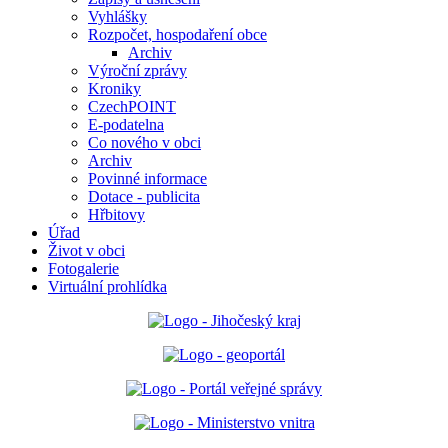
Vyhlášky
Rozpočet, hospodaření obce
Archiv
Výroční zprávy
Kroniky
CzechPOINT
E-podatelna
Co nového v obci
Archiv
Povinné informace
Dotace - publicita
Hřbitovy
Úřad
Život v obci
Fotogalerie
Virtuální prohlídka