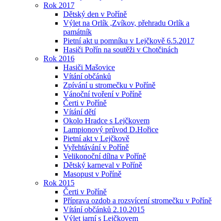
Rok 2017
Dětský den v Poříně
Výlet na Orlík ,Zvíkov, přehradu Orlík a
památník
Pietní akt u pomníku v Lejčkově 6.5.2017
Hasiči Pořín na soutěži v Chotčinách
Rok 2016
Hasiči Mašovice
Vítání občánků
Zpívání u stromečku v Poříně
Vánoční tvoření v Poříně
Čerti v Poříně
Vítání dětí
Okolo Hradce s Lejčkovem
Lampionový průvod D.Hořice
Pietní akt v Lejčkově
Vyřehtávání v Poříně
Velikonoční dílna v Poříně
Dětský karneval v Poříně
Masopust v Poříně
Rok 2015
Čerti v Poříně
Příprava ozdob a rozsvícení stromečku v Poříně
Vítání občánků 2.10.2015
Výlet jarní s Lejčkovem