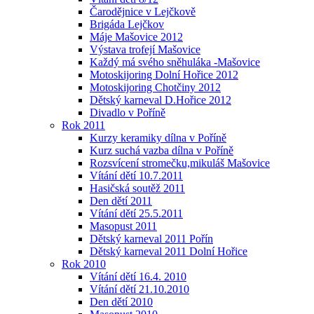
Čarodějnice v Lejčkově
Brigáda Lejčkov
Máje Mašovice 2012
Výstava trofejí Mašovice
Každý má svého sněhuláka -Mašovice
Motoskijoring Dolní Hořice 2012
Motoskijoring Chotčiny 2012
Dětský karneval D.Hořice 2012
Divadlo v Poříně
Rok 2011
Kurzy keramiky dílna v Poříně
Kurz suchá vazba dílna v Poříně
Rozsvícení stromečku,mikuláš Mašovice
Vítání dětí 10.7.2011
Hasičská soutěž 2011
Den dětí 2011
Vítání dětí 25.5.2011
Masopust 2011
Dětský karneval 2011 Pořín
Dětský karneval 2011 Dolní Hořice
Rok 2010
Vítání dětí 16.4. 2010
Vítání dětí 21.10.2010
Den dětí 2010