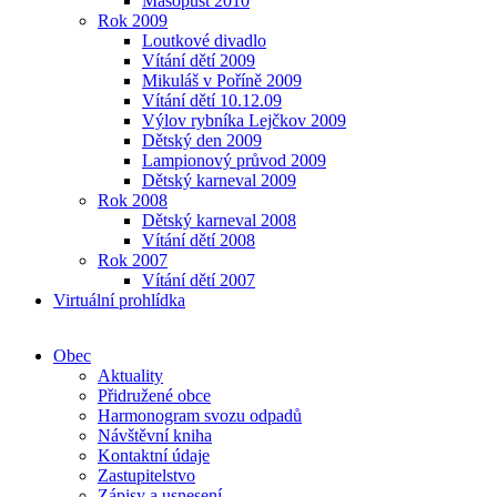
Masopust 2010
Rok 2009
Loutkové divadlo
Vítání dětí 2009
Mikuláš v Poříně 2009
Vítání dětí 10.12.09
Výlov rybníka Lejčkov 2009
Dětský den 2009
Lampionový průvod 2009
Dětský karneval 2009
Rok 2008
Dětský karneval 2008
Vítání dětí 2008
Rok 2007
Vítání dětí 2007
Virtuální prohlídka
Obec
Aktuality
Přidružené obce
Harmonogram svozu odpadů
Návštěvní kniha
Kontaktní údaje
Zastupitelstvo
Zápisy a usnesení