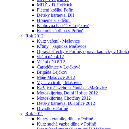
MDŽ v D.Hořicích
Pletení košíků Pořín
Dětský karneval DH
Hrajeme si s dětmi
Klubovna hasičů v Lejčkově
Keramická dílna v Poříně
Rok 2012
Kurz vaření - Mašovice
Křtiny - kaplička Mašovice
Oprava střechy v Poříně, oprava kapličky v Chotč
vítání dětí 4/12
Vítání dětí 8/12
Čarodějnice v Lejčkově
Brigáda Lejčkov
Máje Mašovice 2012
Výstava trofejí Mašovice
Každý má svého sněhuláka -Mašovice
Motoskijoring Dolní Hořice 2012
Motoskijoring Chotčiny 2012
Dětský karneval D.Hořice 2012
Divadlo v Poříně
Rok 2011
Kurzy keramiky dílna v Poříně
Kurz suchá vazba dílna v Poříně