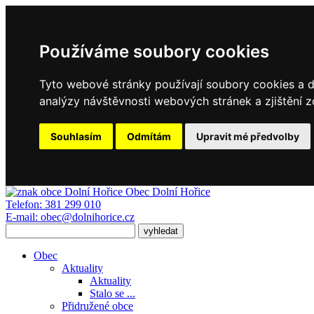
Používáme soubory cookies
Tyto webové stránky používají soubory cookies a da
analýzy návštěvnosti webových stránek a zjištění z
Souhlasím
Odmítám
Upravit mé předvolby
Obec
Dolní Hořice
Telefon:
381 299 010
E-mail:
obec@dolnihorice.cz
Obec
Aktuality
Aktuality
Stalo se ...
Přidružené obce