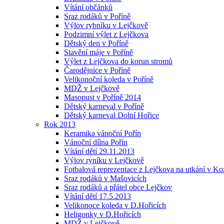
Vítání občánků
Sraz rodáků v Poříně
Výlov rybníku v Lejčkově
Podzimní výlet z Lejčkova
Dětský den v Poříně
Stavění máje v Poříně
Výlet z Lejčkova do korun stromů
Čarodějnice v Poříně
Velikonoční koleda v Poříně
MDŽ v Lejčkově
Masopust v Poříně 2014
Dětský karneval v Poříně
Dětský karneval Dolní Hořice
Rok 2013
Keramika vánoční Pořín
Vánoční dílna Pořín
Vítání dětí 29.11.2013
Výlov ryníku v Lejčkově
Fotbalová reprezentace z Lejčkova na utkání v Ko
Sraz rodáků v Mašovicích
Sraz rodáků a přátel obce Lejčkov
Vítání dětí 17.5.2013
Velikonoce koleda v D.Hořicích
Heligonky v D.Hořicích
MDŽ v Lejčkově