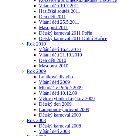
Rozsvícení stromečku,mikuláš Mašovice
Vítání dětí 10.7.2011
Hasičská soutěž 2011
Den dětí 2011
Vítání dětí 25.5.2011
Masopust 2011
Dětský karneval 2011 Pořín
Dětský karneval 2011 Dolní Hořice
Rok 2010
Vítání dětí 16.4. 2010
Vítání dětí 21.10.2010
Den dětí 2010
Masopust 2010
Rok 2009
Loutkové divadlo
Vítání dětí 2009
Mikuláš v Poříně 2009
Vítání dětí 10.12.09
Výlov rybníka Lejčkov 2009
Dětský den 2009
Lampionový průvod 2009
Dětský karneval 2009
Rok 2008
Dětský karneval 2008
Vítání dětí 2008