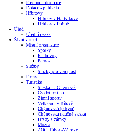
Povinné informace
Dotace - publicita
Hřbitovy
Hřbitov v Hartvíkově
Hřbitov v Poříně
Úřad
Úřední deska
Život v obci
Místní organizace
Spolky
Knihovny
Farnost
Služby
Služby pro veřejnost
Firmy
Turistika
Stezka na Onen svět
Cykloturistika
Zimní sporty
Velbloudi v Bítově
Chýnovská jeskyně
Chýnovská naučná stezka
Hrady a zámky
Muzea
ZOO Tábor -Větrovy