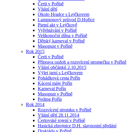
Čerti v Poříně
Vítání dětí
Okolo Hradce s Lejčkovem
Lampionový průvod D.Hořice
Pietní akt v Lejčkově
Vyřehtávání v Poříně
Velikonoční dílna v Poříně
Dětský karneval v Poříně
Masopust v Poříně
Rok 2015
Čerti v Poříně
Příprava ozdob a rozsvícení stromečku v Poříně
Vítání občánků 2.10.2015
Výlet jarní s Lejčkovem
Pohádková cesta Pořín
Kácení máje Pořín
Karneval Pořín
Masopust v Poříně
Peding Pořín
Rok 2014
Rozsvícení stromku v Poříně
Vítání dětí 28.11.2014
Čertovské rojení v Poříně
Hasická zbrojnice D.H. slavnostní předání
Drakiáda v Poříně