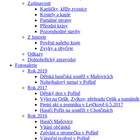
Zajímavosti
Kapličky ,kříže,zvonice
Kostely a kaple
Památné stromy
Přírodní krásy
Pozoruhodné stavby
Z historie
Pověsti našeho kraje
Zvyky a obyčeje
Odkazy
Dolnohořický zpravodaj
Fotogalerie
Rok 2019
Dětská hasičská soutěž v Mašovicích
Nohejbalový turnaj v Poříně
Rok 2017
Dětský den v Poříně
Výlet na Orlík ,Zvíkov, přehradu Orlík a památník
Pietní akt u pomníku v Lejčkově 6.5.2017
Hasiči Pořín na soutěži v Chotčinách
Rok 2016
Hasiči Mašovice
Vítání občánků
Zpívání u stromečku v Poříně
Vánoční tvoření v Poříně