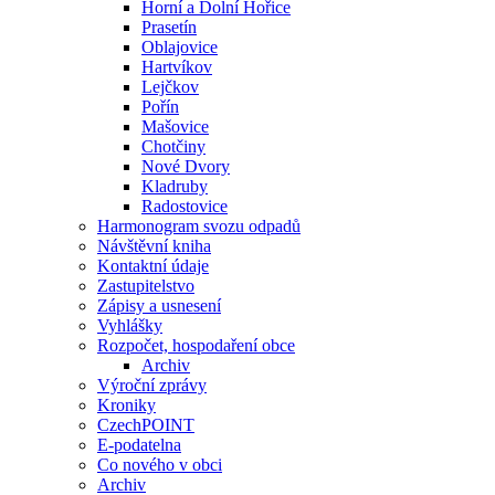
Horní a Dolní Hořice
Prasetín
Oblajovice
Hartvíkov
Lejčkov
Pořín
Mašovice
Chotčiny
Nové Dvory
Kladruby
Radostovice
Harmonogram svozu odpadů
Návštěvní kniha
Kontaktní údaje
Zastupitelstvo
Zápisy a usnesení
Vyhlášky
Rozpočet, hospodaření obce
Archiv
Výroční zprávy
Kroniky
CzechPOINT
E-podatelna
Co nového v obci
Archiv