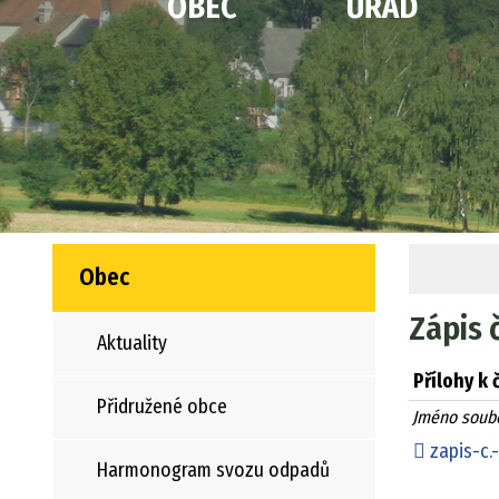
OBEC
ÚŘAD
Obec
Zápis 
Aktuality
Přílohy k 
Přidružené obce
Jméno soub
zapis-c.-
Harmonogram svozu odpadů