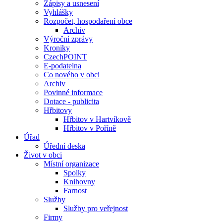
Zápisy a usnesení
Vyhlášky
Rozpočet, hospodaření obce
Archiv
Výroční zprávy
Kroniky
CzechPOINT
E-podatelna
Co nového v obci
Archiv
Povinné informace
Dotace - publicita
Hřbitovy
Hřbitov v Hartvíkově
Hřbitov v Poříně
Úřad
Úřední deska
Život v obci
Místní organizace
Spolky
Knihovny
Farnost
Služby
Služby pro veřejnost
Firmy