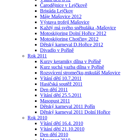
Čarodějnice v Lejčkově
Brigáda Lejčkov
Máje Mašovice 2012
Výstava trofejí Mašovice
Každý má svého sněhuláka -Mašovice
Motoskijoring Dolní Hořice 2012
Motoskijoring Chotčiny 2012
Dětský karneval D.Hořice 2012
Divadlo v Poříně
Rok 2011
Kurzy keramiky dílna v Poříně
Kurz suchá vazba dílna v Poříně
Rozsvícení stromečku,mikuláš Mašovice
Vítání dětí 10.7.2011
Hasičská soutěž 2011
Den dětí 2011
Vítání dětí 25.5.2011
Masopust 2011
Dětský karneval 2011 Pořín
Dětský karneval 2011 Dolní Hořice
Rok 2010
Vítání dětí 16.4. 2010
Vítání dětí 21.10.2010
Den dětí 2010