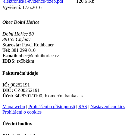
elektronicka-evidence-trzeb.pdf
120.6 Kb
Vyvěšení:
17.6.2016
Obec Dolní Hořice
Dolní Hořice 50
39155 Chýnov
Starosta:
Pavel Rothbauer
Tel:
381 299 010
E-mail:
obec@dolnihorice.cz
IDDS:
rx5bkkm
Fakturační údaje
IČ:
00252191
DIČ:
CZ00252191
Účet:
3428301/0100, Komerční banka a.s.
Mapa webu
|
Prohlášení o přístupnosti
|
RSS
|
Nastavení cookies
Prohlášení o cookies
Úřední hodiny