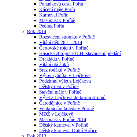
Pohádková cesta Pořín
Kácení máje Pořín
Karneval Pořín
Masopust v Poříně
Peding Pořín
Rok 2014
Rozsvícení stromku v Poříně
Vítání dětí 28.11.2014
Čertovské rojení v Poříně
Hasická zbrojnice D.H. slavnostní předání
Drakiáda v Poříně
Vítání občánků
Sraz rodáků v Poříně
Výlov rybníku v Lejčkově
Podzimní výlet z Lejčkova
Dětský den v Poříně
Stavění máje v Poříně
Výlet z Lejčkova do korun stromů
Čarodějnice v Poříně
Velikonoční koleda v Poříně
MDŽ v Lejčkově
Masopust v Poříně 2014
Dětský karneval v Poříně
Dětský karneval Dolní Hořice
Rok 2013