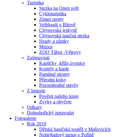
Turistika
Stezka na Onen svět
Cykloturistika
Zimní sporty
Velbloudi v Bítově
Chýnovská jeskyně
Chýnovská naučná stezka
Hrady a zámky
Muzea
ZOO Tábor -Větrovy
Zajímavosti
Kapličky ,kříže,zvonice
Kostely a kaple
Památné stromy
Přírodní krásy
Pozoruhodné stavby
Z historie
Pověsti našeho kraje
Zvyky a obyčeje
Odkazy
Dolnohořický zpravodaj
Fotogalerie
Rok 2019
Dětská hasičská soutěž v Mašovicích
Nohejbalový turnaj v Poříně