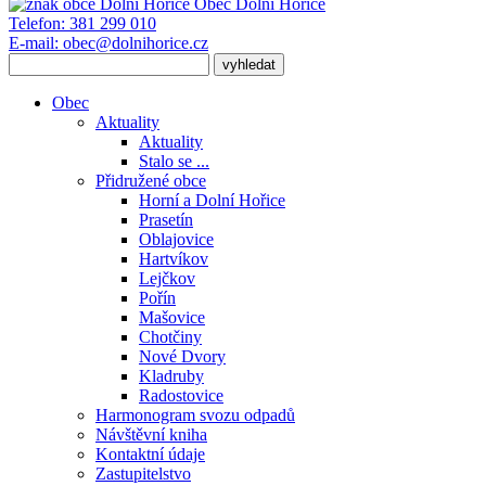
Obec
Dolní Hořice
Telefon:
381 299 010
E-mail:
obec@dolnihorice.cz
Obec
Aktuality
Aktuality
Stalo se ...
Přidružené obce
Horní a Dolní Hořice
Prasetín
Oblajovice
Hartvíkov
Lejčkov
Pořín
Mašovice
Chotčiny
Nové Dvory
Kladruby
Radostovice
Harmonogram svozu odpadů
Návštěvní kniha
Kontaktní údaje
Zastupitelstvo