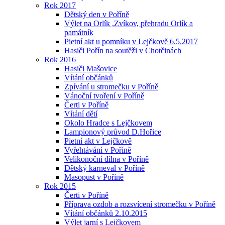
Rok 2017
Dětský den v Poříně
Výlet na Orlík ,Zvíkov, přehradu Orlík a
památník
Pietní akt u pomníku v Lejčkově 6.5.2017
Hasiči Pořín na soutěži v Chotčinách
Rok 2016
Hasiči Mašovice
Vítání občánků
Zpívání u stromečku v Poříně
Vánoční tvoření v Poříně
Čerti v Poříně
Vítání dětí
Okolo Hradce s Lejčkovem
Lampionový průvod D.Hořice
Pietní akt v Lejčkově
Vyřehtávání v Poříně
Velikonoční dílna v Poříně
Dětský karneval v Poříně
Masopust v Poříně
Rok 2015
Čerti v Poříně
Příprava ozdob a rozsvícení stromečku v Poříně
Vítání občánků 2.10.2015
Výlet jarní s Lejčkovem