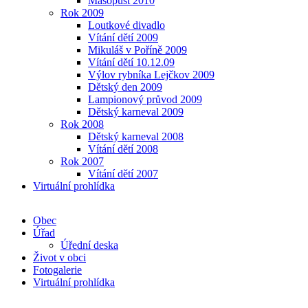
Masopust 2010
Rok 2009
Loutkové divadlo
Vítání dětí 2009
Mikuláš v Poříně 2009
Vítání dětí 10.12.09
Výlov rybníka Lejčkov 2009
Dětský den 2009
Lampionový průvod 2009
Dětský karneval 2009
Rok 2008
Dětský karneval 2008
Vítání dětí 2008
Rok 2007
Vítání dětí 2007
Virtuální prohlídka
Obec
Úřad
Úřední deska
Život v obci
Fotogalerie
Virtuální prohlídka