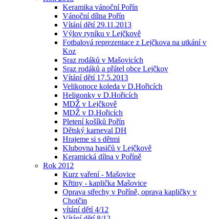
Keramika vánoční Pořín
Vánoční dílna Pořín
Vítání dětí 29.11.2013
Výlov ryníku v Lejčkově
Fotbalová reprezentace z Lejčkova na utkání v
Koz
Sraz rodáků v Mašovicích
Sraz rodáků a přátel obce Lejčkov
Vítání dětí 17.5.2013
Velikonoce koleda v D.Hořicích
Heligonky v D.Hořicích
MDŽ v Lejčkově
MDŽ v D.Hořicích
Pletení košíků Pořín
Dětský karneval DH
Hrajeme si s dětmi
Klubovna hasičů v Lejčkově
Keramická dílna v Poříně
Rok 2012
Kurz vaření - Mašovice
Křtiny - kaplička Mašovice
Oprava střechy v Poříně, oprava kapličky v
Chotčin
vítání dětí 4/12
Vítání dětí 8/12