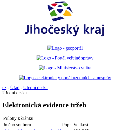
cz
-
Úřad
-
Úřední deska
Úřední deska
Elektronická evidence tržeb
Přílohy k článku
Jméno souboru
Popis
Velikost