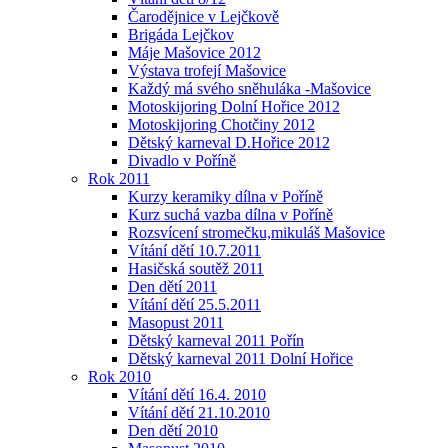
Čarodějnice v Lejčkově
Brigáda Lejčkov
Máje Mašovice 2012
Výstava trofejí Mašovice
Každý má svého sněhuláka -Mašovice
Motoskijoring Dolní Hořice 2012
Motoskijoring Chotčiny 2012
Dětský karneval D.Hořice 2012
Divadlo v Poříně
Rok 2011
Kurzy keramiky dílna v Poříně
Kurz suchá vazba dílna v Poříně
Rozsvícení stromečku,mikuláš Mašovice
Vítání dětí 10.7.2011
Hasičská soutěž 2011
Den dětí 2011
Vítání dětí 25.5.2011
Masopust 2011
Dětský karneval 2011 Pořín
Dětský karneval 2011 Dolní Hořice
Rok 2010
Vítání dětí 16.4. 2010
Vítání dětí 21.10.2010
Den dětí 2010