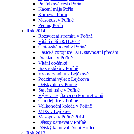
Pohádková cesta Pořín
Kácení máje Pořín
Karneval Pořín
Masopust v Poříně
Peding Pořín
Rok 2014
Rozsvícení stromku v Poříně
Vítání dětí 28.11.2014
Čertovské rojení v Poříně
Hasická zbrojnice D.H. slavnostní předání
Drakiáda v Poříně
Vítání občánků
Sraz rodáků v Poříně
Výlov rybníku v Lejčkově
Podzimní výlet z Lejčkova
Dětský den v Poříně
Stavění máje v Poříně
Výlet z Lejčkova do korun stromů
Čarodějnice v Poříně
Velikonoční koleda v Poříně
MDŽ v Lejčkově
Masopust v Poříně 2014
Dětský karneval v Poříně
Dětský karneval Dolní Hořice
Rok 2013