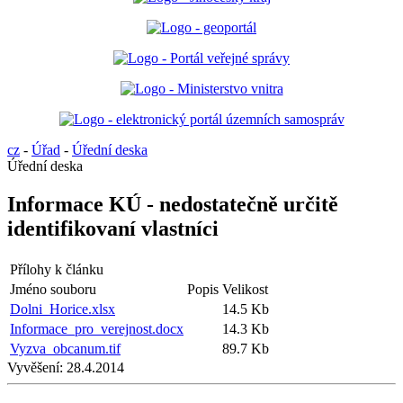
cz
-
Úřad
-
Úřední deska
Úřední deska
Informace KÚ - nedostatečně určitě
identifikovaní vlastníci
Přílohy k článku
Jméno souboru
Popis
Velikost
Dolni_Horice.xlsx
14.5 Kb
Informace_pro_verejnost.docx
14.3 Kb
Vyzva_obcanum.tif
89.7 Kb
Vyvěšení:
28.4.2014