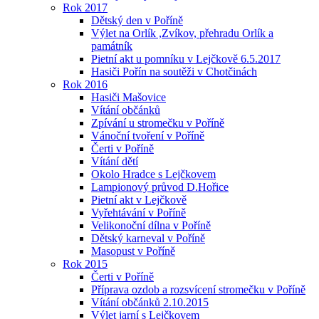
Rok 2017
Dětský den v Poříně
Výlet na Orlík ,Zvíkov, přehradu Orlík a
památník
Pietní akt u pomníku v Lejčkově 6.5.2017
Hasiči Pořín na soutěži v Chotčinách
Rok 2016
Hasiči Mašovice
Vítání občánků
Zpívání u stromečku v Poříně
Vánoční tvoření v Poříně
Čerti v Poříně
Vítání dětí
Okolo Hradce s Lejčkovem
Lampionový průvod D.Hořice
Pietní akt v Lejčkově
Vyřehtávání v Poříně
Velikonoční dílna v Poříně
Dětský karneval v Poříně
Masopust v Poříně
Rok 2015
Čerti v Poříně
Příprava ozdob a rozsvícení stromečku v Poříně
Vítání občánků 2.10.2015
Výlet jarní s Lejčkovem