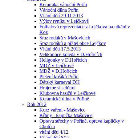
Keramika vánoční Pořín
Vánoční dílna Pořín
Vítání dětí 29.11.2013
Výlov ryníku v Lejčkově
Fotbalová reprezentace z Lejčkova na utkání v
Koz
Sraz rodáků v Mašovicích
Sraz rodáků a přátel obce Lejčkov
Vítání dětí 17.5.2013
Velikonoce koleda v D.Hořicích
Heligonky v D.Hořicích
MDŽ v Lejčkově
MDŽ v D.Hořicích
Pletení košíků Pořín
Dětský karneval DH
Hrajeme si s dětmi
Klubovna hasičů v Lejčkově
Keramická dílna v Poříně
Rok 2012
Kurz vaření - Mašovice
Křtiny - kaplička Mašovice
Oprava střechy v Poříně, oprava kapličky v
Chotčin
vítání dětí 4/12
Vítání dětí 8/12