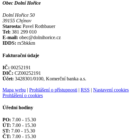
Obec Dolní Hořice
Dolní Hořice 50
39155 Chýnov
Starosta:
Pavel Rothbauer
Tel:
381 299 010
E-mail:
obec@dolnihorice.cz
IDDS:
rx5bkkm
Fakturační údaje
IČ:
00252191
DIČ:
CZ00252191
Účet:
3428301/0100, Komerční banka a.s.
Mapa webu
|
Prohlášení o přístupnosti
|
RSS
|
Nastavení cookies
Prohlášení o cookies
Úřední hodiny
PO:
7.00 - 15.30
ÚT:
7.00 - 15.30
ST:
7.00 - 15.30
ČT:
7.00 - 15.30