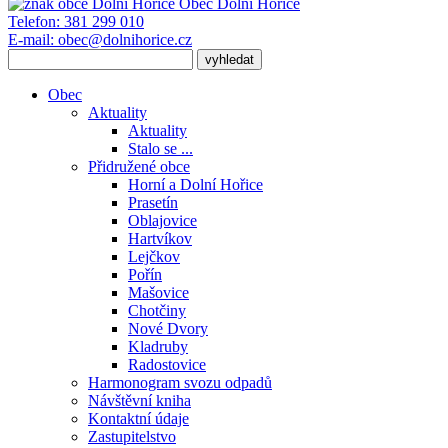
Obec
Dolní Hořice
Telefon:
381 299 010
E-mail:
obec@dolnihorice.cz
Obec
Aktuality
Aktuality
Stalo se ...
Přidružené obce
Horní a Dolní Hořice
Prasetín
Oblajovice
Hartvíkov
Lejčkov
Pořín
Mašovice
Chotčiny
Nové Dvory
Kladruby
Radostovice
Harmonogram svozu odpadů
Návštěvní kniha
Kontaktní údaje
Zastupitelstvo