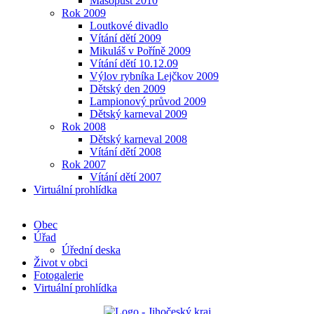
Masopust 2010
Rok 2009
Loutkové divadlo
Vítání dětí 2009
Mikuláš v Poříně 2009
Vítání dětí 10.12.09
Výlov rybníka Lejčkov 2009
Dětský den 2009
Lampionový průvod 2009
Dětský karneval 2009
Rok 2008
Dětský karneval 2008
Vítání dětí 2008
Rok 2007
Vítání dětí 2007
Virtuální prohlídka
Obec
Úřad
Úřední deska
Život v obci
Fotogalerie
Virtuální prohlídka