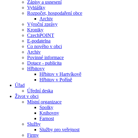
Zápisy a usnesení
Vyhlášky
Rozpočet, hospodaření obce
Archiv
Výroční zprávy
Kroniky
CzechPOINT
E-podatelna
Co nového v obci
Archiv
Povinné informace
Dotace - publicita
Hřbitovy
Hřbitov v Hartvíkově
Hřbitov v Poříně
Úřad
Úřední deska
Život v obci
Místní organizace
Spolky
Knihovny
Farnost
Služby
Služby pro veřejnost
Firmy