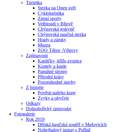
Turistika
Stezka na Onen svět
Cykloturistika
Zimní sporty
Velbloudi v Bítově
Chýnovská jeskyně
Chýnovská naučná stezka
Hrady a zámky
Muzea
ZOO Tábor -Větrovy
Zajímavosti
Kapličky ,kříže,zvonice
Kostely a kaple
Památné stromy
Přírodní krásy
Pozoruhodné stavby
Z historie
Pověsti našeho kraje
Zvyky a obyčeje
Odkazy
Dolnohořický zpravodaj
Fotogalerie
Rok 2019
Dětská hasičská soutěž v Mašovicích
Nohejbalový turnaj v Poříně