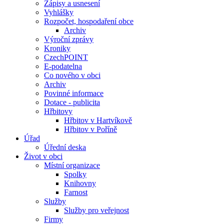
Zápisy a usnesení
Vyhlášky
Rozpočet, hospodaření obce
Archiv
Výroční zprávy
Kroniky
CzechPOINT
E-podatelna
Co nového v obci
Archiv
Povinné informace
Dotace - publicita
Hřbitovy
Hřbitov v Hartvíkově
Hřbitov v Poříně
Úřad
Úřední deska
Život v obci
Místní organizace
Spolky
Knihovny
Farnost
Služby
Služby pro veřejnost
Firmy