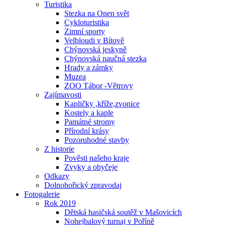
Turistika
Stezka na Onen svět
Cykloturistika
Zimní sporty
Velbloudi v Bítově
Chýnovská jeskyně
Chýnovská naučná stezka
Hrady a zámky
Muzea
ZOO Tábor -Větrovy
Zajímavosti
Kapličky ,kříže,zvonice
Kostely a kaple
Památné stromy
Přírodní krásy
Pozoruhodné stavby
Z historie
Pověsti našeho kraje
Zvyky a obyčeje
Odkazy
Dolnohořický zpravodaj
Fotogalerie
Rok 2019
Dětská hasičská soutěž v Mašovicích
Nohejbalový turnaj v Poříně