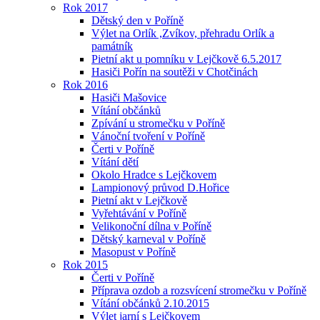
Rok 2017
Dětský den v Poříně
Výlet na Orlík ,Zvíkov, přehradu Orlík a
památník
Pietní akt u pomníku v Lejčkově 6.5.2017
Hasiči Pořín na soutěži v Chotčinách
Rok 2016
Hasiči Mašovice
Vítání občánků
Zpívání u stromečku v Poříně
Vánoční tvoření v Poříně
Čerti v Poříně
Vítání dětí
Okolo Hradce s Lejčkovem
Lampionový průvod D.Hořice
Pietní akt v Lejčkově
Vyřehtávání v Poříně
Velikonoční dílna v Poříně
Dětský karneval v Poříně
Masopust v Poříně
Rok 2015
Čerti v Poříně
Příprava ozdob a rozsvícení stromečku v Poříně
Vítání občánků 2.10.2015
Výlet jarní s Lejčkovem