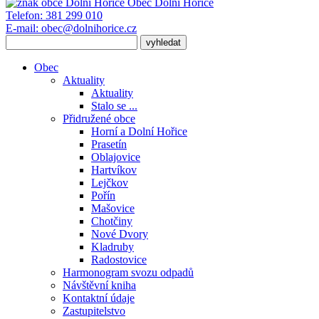
Obec
Dolní Hořice
Telefon:
381 299 010
E-mail:
obec@dolnihorice.cz
Obec
Aktuality
Aktuality
Stalo se ...
Přidružené obce
Horní a Dolní Hořice
Prasetín
Oblajovice
Hartvíkov
Lejčkov
Pořín
Mašovice
Chotčiny
Nové Dvory
Kladruby
Radostovice
Harmonogram svozu odpadů
Návštěvní kniha
Kontaktní údaje
Zastupitelstvo