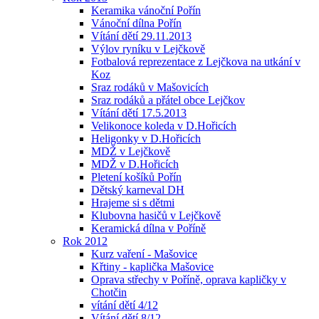
Keramika vánoční Pořín
Vánoční dílna Pořín
Vítání dětí 29.11.2013
Výlov ryníku v Lejčkově
Fotbalová reprezentace z Lejčkova na utkání v
Koz
Sraz rodáků v Mašovicích
Sraz rodáků a přátel obce Lejčkov
Vítání dětí 17.5.2013
Velikonoce koleda v D.Hořicích
Heligonky v D.Hořicích
MDŽ v Lejčkově
MDŽ v D.Hořicích
Pletení košíků Pořín
Dětský karneval DH
Hrajeme si s dětmi
Klubovna hasičů v Lejčkově
Keramická dílna v Poříně
Rok 2012
Kurz vaření - Mašovice
Křtiny - kaplička Mašovice
Oprava střechy v Poříně, oprava kapličky v
Chotčin
vítání dětí 4/12
Vítání dětí 8/12