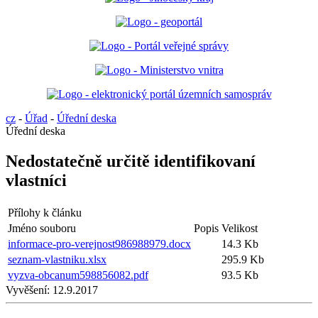
cz
-
Úřad
-
Úřední deska
Úřední deska
Nedostatečně určitě identifikovaní
vlastníci
Přílohy k článku
Jméno souboru
Popis
Velikost
informace-pro-verejnost986988979.docx
14.3 Kb
seznam-vlastniku.xlsx
295.9 Kb
vyzva-obcanum598856082.pdf
93.5 Kb
Vyvěšení:
12.9.2017