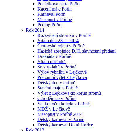
Pohádková cesta Pořín
Kácení máje Pořín
Karneval Pořín
Masopust v Poříně
Peding Pořín
Rok 2014
Rozsvícení stromku v Poříně
Vítání dětí 28.11.2014
Čertovské rojení v Poříně
Hasická zbrojnice D.H. slavnostní předání
Drakiáda v Poříně
Vítání občánků
Sraz rodáků v Poříně
Výlov rybníku v Lejčkově
Podzimní výlet z Lejčkova
Dětský den v Poříně
Stavění máje v Poříně
Výlet z Lejčkova do korun stromů
Čarodějnice v Poříně
Velikonoční koleda v Poříně
MDŽ v Lejčkově
Masopust v Poříně 2014
Dětský karneval v Poříně
Dětský karneval Dolní Hořice
Rok 2013