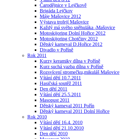
Čarodějnice v Lejčkově
Brigáda Lejčkov
Máje Mašovice 2012
Výstava trofejí Mašovice
Každý má svého sněhuláka -Mašovice
Motoskijoring Dolní Hořice 2012
Motoskijoring Chotčiny 2012
Dětský karneval D.Hořice 2012
Divadlo v Poříně
Rok 2011
Kurzy keramiky dílna v Poříně
Kurz suchá vazba dílna v Poříně
Rozsvícení stromečku,mikuláš Mašovice
Vítání dětí 10.7.2011
Hasičská soutěž 2011
Den dětí 2011
Vítání dětí 25.5.2011
Masopust 2011
Dětský karneval 2011 Pořín
Dětský karneval 2011 Dolní Hořice
Rok 2010
Vítání dětí 16.4. 2010
Vítání dětí 21.10.2010
Den dětí 2010