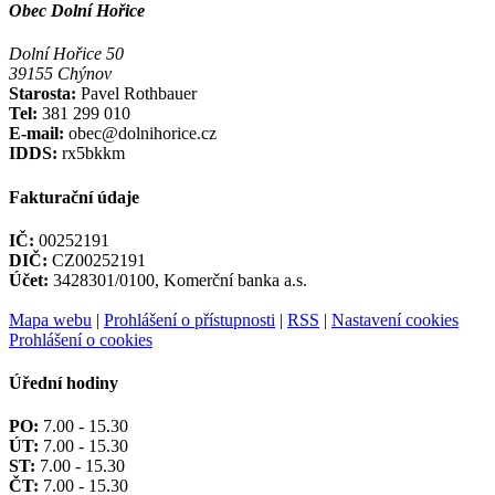
Obec Dolní Hořice
Dolní Hořice 50
39155 Chýnov
Starosta:
Pavel Rothbauer
Tel:
381 299 010
E-mail:
obec@dolnihorice.cz
IDDS:
rx5bkkm
Fakturační údaje
IČ:
00252191
DIČ:
CZ00252191
Účet:
3428301/0100, Komerční banka a.s.
Mapa webu
|
Prohlášení o přístupnosti
|
RSS
|
Nastavení cookies
Prohlášení o cookies
Úřední hodiny
PO:
7.00 - 15.30
ÚT:
7.00 - 15.30
ST:
7.00 - 15.30
ČT:
7.00 - 15.30