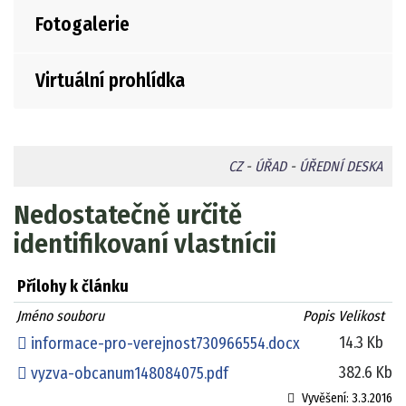
Fotogalerie
Virtuální prohlídka
CZ
-
ÚŘAD
-
ÚŘEDNÍ DESKA
Nedostatečně určitě
identifikovaní vlastnícii
Přílohy k článku
Jméno souboru
Popis
Velikost
14.3 Kb
informace-pro-verejnost730966554.docx
382.6 Kb
vyzva-obcanum148084075.pdf
Vyvěšení:
3.3.2016