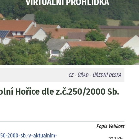
VIRTUÁLNÍ PROHLÍDKA
CZ
-
ÚŘAD
-
ÚŘEDNÍ DESKA
ní Hořice dle z.č.250/2000 Sb.
Popis
Velikost
50-2000-sb.-v-aktualnim-