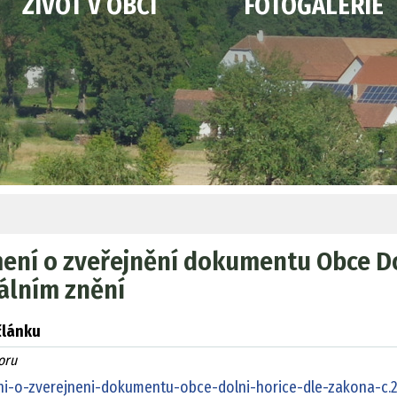
ŽIVOT V OBCI
FOTOGALERIE
ní o zveřejnění dokumentu Obce Dol
álním znění
článku
oru
-o-zverejneni-dokumentu-obce-dolni-horice-dle-zakona-c.2