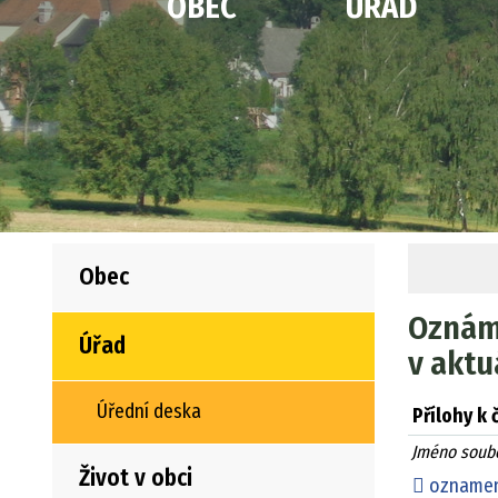
OBEC
ÚŘAD
Obec
Oznáme
Úřad
v aktu
Úřední deska
Přílohy k 
Jméno soub
Život v obci
oznameni