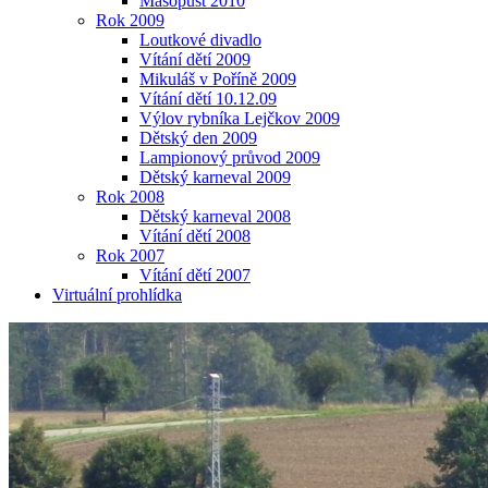
Masopust 2010
Rok 2009
Loutkové divadlo
Vítání dětí 2009
Mikuláš v Poříně 2009
Vítání dětí 10.12.09
Výlov rybníka Lejčkov 2009
Dětský den 2009
Lampionový průvod 2009
Dětský karneval 2009
Rok 2008
Dětský karneval 2008
Vítání dětí 2008
Rok 2007
Vítání dětí 2007
Virtuální prohlídka