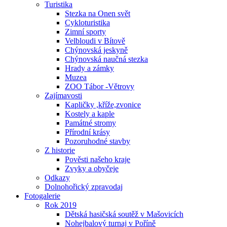
Turistika
Stezka na Onen svět
Cykloturistika
Zimní sporty
Velbloudi v Bítově
Chýnovská jeskyně
Chýnovská naučná stezka
Hrady a zámky
Muzea
ZOO Tábor -Větrovy
Zajímavosti
Kapličky ,kříže,zvonice
Kostely a kaple
Památné stromy
Přírodní krásy
Pozoruhodné stavby
Z historie
Pověsti našeho kraje
Zvyky a obyčeje
Odkazy
Dolnohořický zpravodaj
Fotogalerie
Rok 2019
Dětská hasičská soutěž v Mašovicích
Nohejbalový turnaj v Poříně