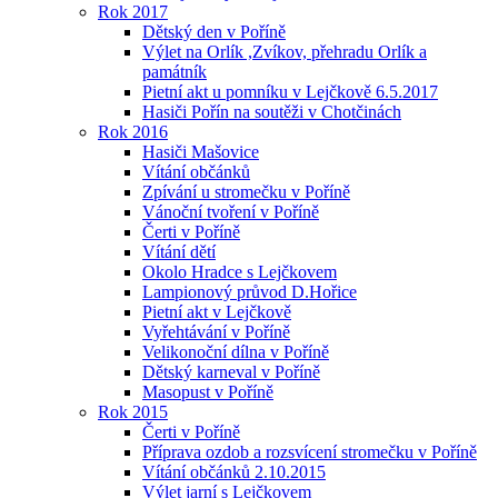
Rok 2017
Dětský den v Poříně
Výlet na Orlík ,Zvíkov, přehradu Orlík a
památník
Pietní akt u pomníku v Lejčkově 6.5.2017
Hasiči Pořín na soutěži v Chotčinách
Rok 2016
Hasiči Mašovice
Vítání občánků
Zpívání u stromečku v Poříně
Vánoční tvoření v Poříně
Čerti v Poříně
Vítání dětí
Okolo Hradce s Lejčkovem
Lampionový průvod D.Hořice
Pietní akt v Lejčkově
Vyřehtávání v Poříně
Velikonoční dílna v Poříně
Dětský karneval v Poříně
Masopust v Poříně
Rok 2015
Čerti v Poříně
Příprava ozdob a rozsvícení stromečku v Poříně
Vítání občánků 2.10.2015
Výlet jarní s Lejčkovem