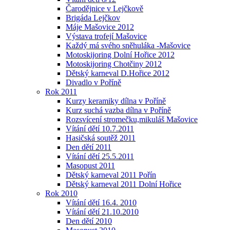
Čarodějnice v Lejčkově
Brigáda Lejčkov
Máje Mašovice 2012
Výstava trofejí Mašovice
Každý má svého sněhuláka -Mašovice
Motoskijoring Dolní Hořice 2012
Motoskijoring Chotčiny 2012
Dětský karneval D.Hořice 2012
Divadlo v Poříně
Rok 2011
Kurzy keramiky dílna v Poříně
Kurz suchá vazba dílna v Poříně
Rozsvícení stromečku,mikuláš Mašovice
Vítání dětí 10.7.2011
Hasičská soutěž 2011
Den dětí 2011
Vítání dětí 25.5.2011
Masopust 2011
Dětský karneval 2011 Pořín
Dětský karneval 2011 Dolní Hořice
Rok 2010
Vítání dětí 16.4. 2010
Vítání dětí 21.10.2010
Den dětí 2010