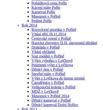
Pohádková cesta Pořín
Kácení máje Pořín
Karneval Pořín
Masopust v Poříně
Peding Pořín
Rok 2014
Rozsvícení stromku v Poříně
Vítání dětí 28.11.2014
Čertovské rojení v Poříně
Hasická zbrojnice D.H. slavnostní předání
Drakiáda v Poříně
Vítání občánků
Sraz rodáků v Poříně
Výlov rybníku v Lejčkově
Podzimní výlet z Lejčkova
Dětský den v Poříně
Stavění máje v Poříně
Výlet z Lejčkova do korun stromů
Čarodějnice v Poříně
Velikonoční koleda v Poříně
MDŽ v Lejčkově
Masopust v Poříně 2014
Dětský karneval v Poříně
Dětský karneval Dolní Hořice
Rok 2013