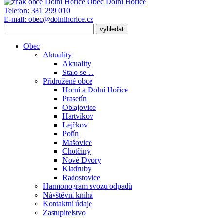
Obec
Dolní Hořice
Telefon:
381 299 010
E-mail:
obec@dolnihorice.cz
Obec
Aktuality
Aktuality
Stalo se ...
Přidružené obce
Horní a Dolní Hořice
Prasetín
Oblajovice
Hartvíkov
Lejčkov
Pořín
Mašovice
Chotčiny
Nové Dvory
Kladruby
Radostovice
Harmonogram svozu odpadů
Návštěvní kniha
Kontaktní údaje
Zastupitelstvo