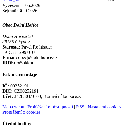
Vyvěšení:
17.6.2026
Sejmutí:
30.9.2026
Obec Dolní Hořice
Dolní Hořice 50
39155 Chýnov
Starosta:
Pavel Rothbauer
Tel:
381 299 010
E-mail:
obec@dolnihorice.cz
IDDS:
rx5bkkm
Fakturační údaje
IČ:
00252191
DIČ:
CZ00252191
Účet:
3428301/0100, Komerční banka a.s.
Mapa webu
|
Prohlášení o přístupnosti
|
RSS
|
Nastavení cookies
Prohlášení o cookies
Úřední hodiny