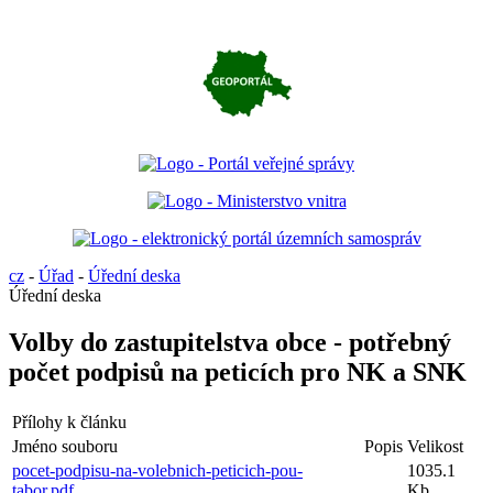
cz
-
Úřad
-
Úřední deska
Úřední deska
Volby do zastupitelstva obce - potřebný
počet podpisů na peticích pro NK a SNK
Přílohy k článku
Jméno souboru
Popis
Velikost
pocet-podpisu-na-volebnich-peticich-pou-
1035.1
tabor.pdf
Kb