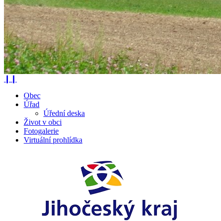
❙❙
Obec
Úřad
Úřední deska
Život v obci
Fotogalerie
Virtuální prohlídka