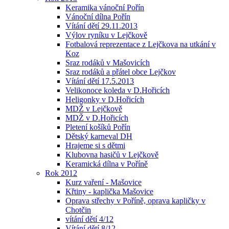
Keramika vánoční Pořín
Vánoční dílna Pořín
Vítání dětí 29.11.2013
Výlov ryníku v Lejčkově
Fotbalová reprezentace z Lejčkova na utkání v
Koz
Sraz rodáků v Mašovicích
Sraz rodáků a přátel obce Lejčkov
Vítání dětí 17.5.2013
Velikonoce koleda v D.Hořicích
Heligonky v D.Hořicích
MDŽ v Lejčkově
MDŽ v D.Hořicích
Pletení košíků Pořín
Dětský karneval DH
Hrajeme si s dětmi
Klubovna hasičů v Lejčkově
Keramická dílna v Poříně
Rok 2012
Kurz vaření - Mašovice
Křtiny - kaplička Mašovice
Oprava střechy v Poříně, oprava kapličky v
Chotčin
vítání dětí 4/12
Vítání dětí 8/12