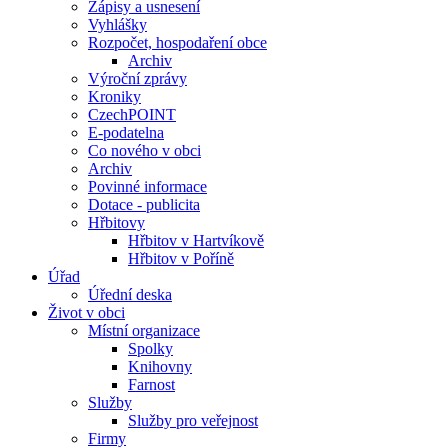
Zápisy a usnesení
Vyhlášky
Rozpočet, hospodaření obce
Archiv
Výroční zprávy
Kroniky
CzechPOINT
E-podatelna
Co nového v obci
Archiv
Povinné informace
Dotace - publicita
Hřbitovy
Hřbitov v Hartvíkově
Hřbitov v Poříně
Úřad
Úřední deska
Život v obci
Místní organizace
Spolky
Knihovny
Farnost
Služby
Služby pro veřejnost
Firmy