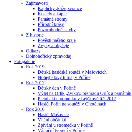
Zajímavosti
Kapličky ,kříže,zvonice
Kostely a kaple
Památné stromy
Přírodní krásy
Pozoruhodné stavby
Z historie
Pověsti našeho kraje
Zvyky a obyčeje
Odkazy
Dolnohořický zpravodaj
Fotogalerie
Rok 2019
Dětská hasičská soutěž v Mašovicích
Nohejbalový turnaj v Poříně
Rok 2017
Dětský den v Poříně
Výlet na Orlík ,Zvíkov, přehradu Orlík a památník
Pietní akt u pomníku v Lejčkově 6.5.2017
Hasiči Pořín na soutěži v Chotčinách
Rok 2016
Hasiči Mašovice
Vítání občánků
Zpívání u stromečku v Poříně
Vánoční tvoření v Poříně