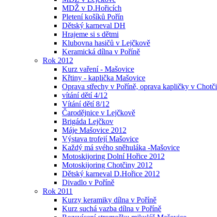
MDŽ v D.Hořicích
Pletení košíků Pořín
Dětský karneval DH
Hrajeme si s dětmi
Klubovna hasičů v Lejčkově
Keramická dílna v Poříně
Rok 2012
Kurz vaření - Mašovice
Křtiny - kaplička Mašovice
Oprava střechy v Poříně, oprava kapličky v Chotč
vítání dětí 4/12
Vítání dětí 8/12
Čarodějnice v Lejčkově
Brigáda Lejčkov
Máje Mašovice 2012
Výstava trofejí Mašovice
Každý má svého sněhuláka -Mašovice
Motoskijoring Dolní Hořice 2012
Motoskijoring Chotčiny 2012
Dětský karneval D.Hořice 2012
Divadlo v Poříně
Rok 2011
Kurzy keramiky dílna v Poříně
Kurz suchá vazba dílna v Poříně