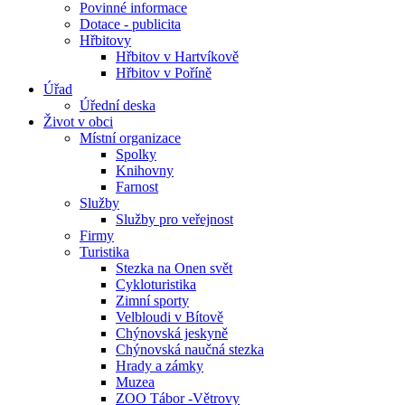
Povinné informace
Dotace - publicita
Hřbitovy
Hřbitov v Hartvíkově
Hřbitov v Poříně
Úřad
Úřední deska
Život v obci
Místní organizace
Spolky
Knihovny
Farnost
Služby
Služby pro veřejnost
Firmy
Turistika
Stezka na Onen svět
Cykloturistika
Zimní sporty
Velbloudi v Bítově
Chýnovská jeskyně
Chýnovská naučná stezka
Hrady a zámky
Muzea
ZOO Tábor -Větrovy