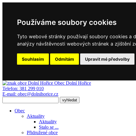
Používáme soubory cookies
Tyto webové stránky používají soubory cookies a da
analýzy návštěvnosti webových stránek a zjištění z
Souhlasím
Odmítám
Upravit mé předvolby
Obec
Dolní Hořice
Telefon:
381 299 010
E-mail:
obec@dolnihorice.cz
Obec
Aktuality
Aktuality
Stalo se ...
Přidružené obce