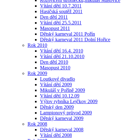
Rozsvícení stromečku,mikuláš Mašovice
Vítání dětí 10.7.2011
Hasičská soutěž 2011
Den dětí 2011
Vítání dětí 25.5.2011
Masopust 2011
Dětský karneval 2011 Pořín
Dětský karneval 2011 Dolní Hořice
Rok 2010
Vítání dětí 16.4. 2010
Vítání dětí 21.10.2010
Den dětí 2010
Masopust 2010
Rok 2009
Loutkové divadlo
Vítání dětí 2009
Mikuláš v Poříně 2009
Vítání dětí 10.12.09
Výlov rybníka Lejčkov 2009
Dětský den 2009
Lampionový průvod 2009
Dětský karneval 2009
Rok 2008
Dětský karneval 2008
Vítání dětí 2008