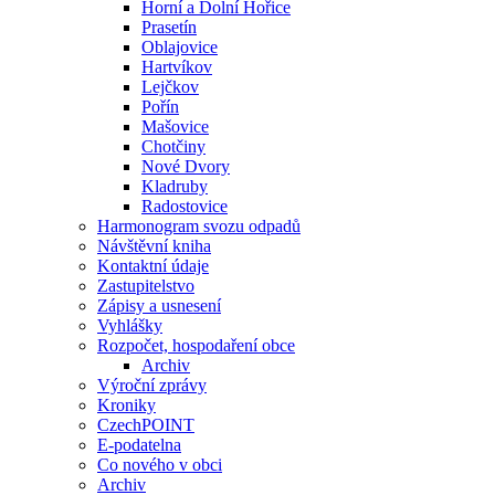
Horní a Dolní Hořice
Prasetín
Oblajovice
Hartvíkov
Lejčkov
Pořín
Mašovice
Chotčiny
Nové Dvory
Kladruby
Radostovice
Harmonogram svozu odpadů
Návštěvní kniha
Kontaktní údaje
Zastupitelstvo
Zápisy a usnesení
Vyhlášky
Rozpočet, hospodaření obce
Archiv
Výroční zprávy
Kroniky
CzechPOINT
E-podatelna
Co nového v obci
Archiv