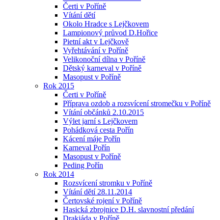
Čerti v Poříně
Vítání dětí
Okolo Hradce s Lejčkovem
Lampionový průvod D.Hořice
Pietní akt v Lejčkově
Vyřehtávání v Poříně
Velikonoční dílna v Poříně
Dětský karneval v Poříně
Masopust v Poříně
Rok 2015
Čerti v Poříně
Příprava ozdob a rozsvícení stromečku v Poříně
Vítání občánků 2.10.2015
Výlet jarní s Lejčkovem
Pohádková cesta Pořín
Kácení máje Pořín
Karneval Pořín
Masopust v Poříně
Peding Pořín
Rok 2014
Rozsvícení stromku v Poříně
Vítání dětí 28.11.2014
Čertovské rojení v Poříně
Hasická zbrojnice D.H. slavnostní předání
Drakiáda v Poříně