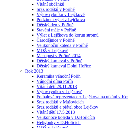
Vítání občánků
Sraz rodáků v Poříně
Výlov rybníku v Lejčkově
Podzimní výlet z Lejčkova
Dětský den v Poříně
Stavění máje v Poříně
Výlet z Lejčkova do korun stromů
Čarodějnice v Poříně
Velikonoční koleda v Poříně
MDŽ v Lejčkově
Masopust v Poříně 2014
Dětský karneval v Poříně
Dětský karneval Dolní Hořice
Rok 2013
Keramika vánoční Pořín
Vánoční dílna Pořín
Vítání dětí 29.11.2013
Výlov ryníku v Lejčkově
Fotbalová reprezentace z Lejčkova na utkání v Ko
Sraz rodáků v Mašovicích
Sraz rodáků a přátel obce Lejčkov
Vítání dětí 17.5.2013
Velikonoce koleda v D.Hořicích
Heligonky v D.Hořicích
MDŽ v Lejčkově