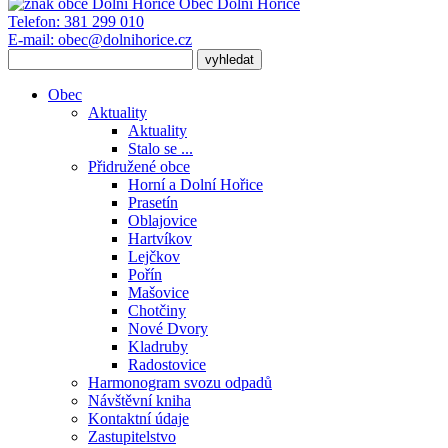
Obec
Dolní Hořice
Telefon:
381 299 010
E-mail:
obec@dolnihorice.cz
Obec
Aktuality
Aktuality
Stalo se ...
Přidružené obce
Horní a Dolní Hořice
Prasetín
Oblajovice
Hartvíkov
Lejčkov
Pořín
Mašovice
Chotčiny
Nové Dvory
Kladruby
Radostovice
Harmonogram svozu odpadů
Návštěvní kniha
Kontaktní údaje
Zastupitelstvo