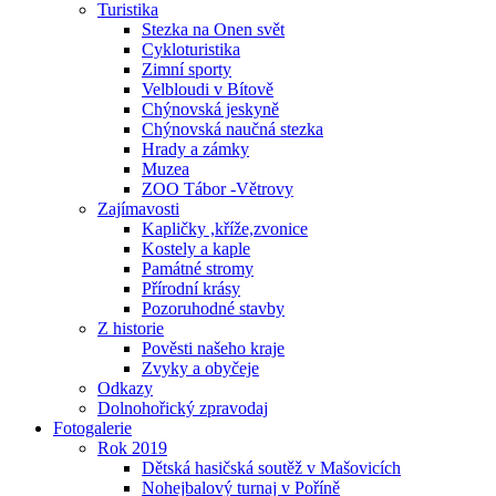
Turistika
Stezka na Onen svět
Cykloturistika
Zimní sporty
Velbloudi v Bítově
Chýnovská jeskyně
Chýnovská naučná stezka
Hrady a zámky
Muzea
ZOO Tábor -Větrovy
Zajímavosti
Kapličky ,kříže,zvonice
Kostely a kaple
Památné stromy
Přírodní krásy
Pozoruhodné stavby
Z historie
Pověsti našeho kraje
Zvyky a obyčeje
Odkazy
Dolnohořický zpravodaj
Fotogalerie
Rok 2019
Dětská hasičská soutěž v Mašovicích
Nohejbalový turnaj v Poříně