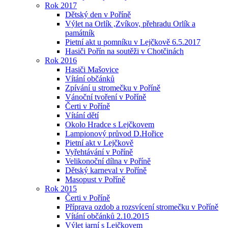
Rok 2017
Dětský den v Poříně
Výlet na Orlík ,Zvíkov, přehradu Orlík a
památník
Pietní akt u pomníku v Lejčkově 6.5.2017
Hasiči Pořín na soutěži v Chotčinách
Rok 2016
Hasiči Mašovice
Vítání občánků
Zpívání u stromečku v Poříně
Vánoční tvoření v Poříně
Čerti v Poříně
Vítání dětí
Okolo Hradce s Lejčkovem
Lampionový průvod D.Hořice
Pietní akt v Lejčkově
Vyřehtávání v Poříně
Velikonoční dílna v Poříně
Dětský karneval v Poříně
Masopust v Poříně
Rok 2015
Čerti v Poříně
Příprava ozdob a rozsvícení stromečku v Poříně
Vítání občánků 2.10.2015
Výlet jarní s Lejčkovem