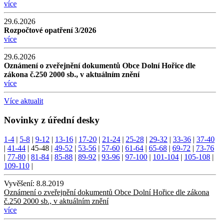
více
29.6.2026
Rozpočtové opatření 3/2026
více
29.6.2026
Oznámení o zveřejnění dokumentů Obce Dolní Hořice dle
zákona č.250 2000 sb., v aktuálním znění
více
Více aktualit
Novinky z úřední desky
1-4
|
5-8
|
9-12
|
13-16
|
17-20
|
21-24
|
25-28
|
29-32
|
33-36
|
37-40
|
41-44
|
45-48
|
49-52
|
53-56
|
57-60
|
61-64
|
65-68
|
69-72
|
73-76
|
77-80
|
81-84
|
85-88
|
89-92
|
93-96
|
97-100
|
101-104
|
105-108
|
109-110
|
Vyvěšení:
8.8.2019
Oznámení o zveřejnění dokumentů Obce Dolní Hořice dle zákona
č.250 2000 sb., v aktuálním znění
více