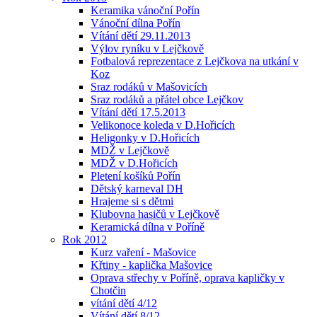
Keramika vánoční Pořín
Vánoční dílna Pořín
Vítání dětí 29.11.2013
Výlov ryníku v Lejčkově
Fotbalová reprezentace z Lejčkova na utkání v
Koz
Sraz rodáků v Mašovicích
Sraz rodáků a přátel obce Lejčkov
Vítání dětí 17.5.2013
Velikonoce koleda v D.Hořicích
Heligonky v D.Hořicích
MDŽ v Lejčkově
MDŽ v D.Hořicích
Pletení košíků Pořín
Dětský karneval DH
Hrajeme si s dětmi
Klubovna hasičů v Lejčkově
Keramická dílna v Poříně
Rok 2012
Kurz vaření - Mašovice
Křtiny - kaplička Mašovice
Oprava střechy v Poříně, oprava kapličky v
Chotčin
vítání dětí 4/12
Vítání dětí 8/12