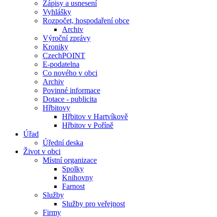
Zápisy a usnesení
Vyhlášky
Rozpočet, hospodaření obce
Archiv
Výroční zprávy
Kroniky
CzechPOINT
E-podatelna
Co nového v obci
Archiv
Povinné informace
Dotace - publicita
Hřbitovy
Hřbitov v Hartvíkově
Hřbitov v Poříně
Úřad
Úřední deska
Život v obci
Místní organizace
Spolky
Knihovny
Farnost
Služby
Služby pro veřejnost
Firmy