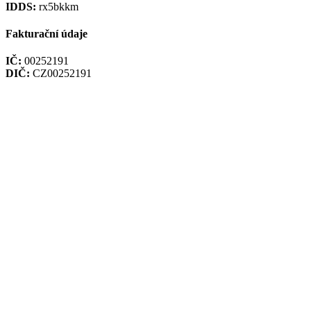
IDDS:
rx5bkkm
Fakturační údaje
IČ:
00252191
DIČ:
CZ00252191
Účet:
3428301/0100, Komerční banka a.s.
Mapa webu
|
Prohlášení o přístupnosti
|
RSS
|
Nastavení cookies
Prohlášení o cookies
Úřední hodiny
PO:
7.00 - 15.30
ÚT:
7.00 - 15.30
ST:
7.00 - 15.30
ČT:
7.00 - 15.30
PÁ:
7 00 - 13.00
Mapa
Vytvořil WRS
- Webový Redakční Systém společnosti
W