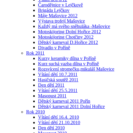
Čarodějnice v Lejčkově
Brigáda Lejčkov
Máje Mašovice 2012
Výstava trofejí Mašovice
Každý má svého sněhuláka -Mašovice
Motoskijoring Dolní Hořice 2012
Motoskijoring Chotčiny 2012
Dětský karneval D.Hořice 2012
Divadlo v Poříně
Rok 2011
Kurzy keramiky dílna v Poříně
Kurz suchá vazba dílna v Poříně
Rozsvícení stromečku,mikuláš Mašovice
Vítání dětí 10.7.2011
Hasičská soutěž 2011
Den dětí 2011
Vítání dětí 25.5.2011
Masopust 2011
Dětský karneval 2011 Pořín
Dětský karneval 2011 Dolní Hořice
Rok 2010
Vítání dětí 16.4. 2010
Vítání dětí 21.10.2010
Den dětí 2010