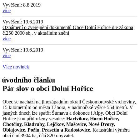
Vyvěšení:
8.8.2019
více
Vyvěšení:
19.6.2019
Oznámení o zveřejnění dokumentů Obce Dolní Hořice dle zákona
č.250 2000 sb., v aktuálním znění
více
Vyvěšení:
19.6.2019
více
Více novinek
Pár slov o obci Dolní Hořice
Obec se nachází na jihozápadním okraji Českomoravské vrchoviny,
15 kilometrům od města Tábora, v nadmořské výšce 554 metrů. V
jasných dnech lze spatřit Šumavu a dokonce i Alpy. Obci Dolní
Hořice jsou přidruženy vesnice:
Hartvíkov, Horní Hořice,
Chotčiny, Kladruby, Lejčkov, Mašovice, Nové Dvory,
Oblajovice, Pořín, Prasetín a Radostovice
. Katastrální výměra
obcí činí 3904 ha, čítá 820 obyvatel.