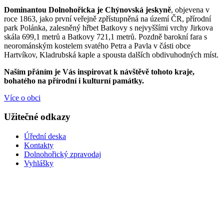
Dominantou Dolnohořicka je Chýnovská jeskyně
, objevena v
roce 1863, jako první veřejně zpřístupněná na území ČR, přírodní
park Polánka, zalesněný hřbet Batkovy s nejvyššími vrchy Jirkova
skála 699,1 metrů a Batkovy 721,1 metrů. Pozdně barokní fara s
neorománským kostelem svatého Petra a Pavla v části obce
Hartvíkov, Kladrubská kaple a spousta dalších obdivuhodných míst.
Naším přáním je Vás inspirovat k návštěvě tohoto kraje,
bohatého na přírodní i kulturní památky.
Více o obci
Užitečné odkazy
Úřední deska
Kontakty
Dolnohořický zpravodaj
Vyhlášky