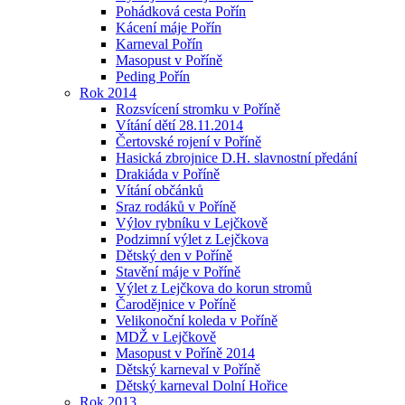
Pohádková cesta Pořín
Kácení máje Pořín
Karneval Pořín
Masopust v Poříně
Peding Pořín
Rok 2014
Rozsvícení stromku v Poříně
Vítání dětí 28.11.2014
Čertovské rojení v Poříně
Hasická zbrojnice D.H. slavnostní předání
Drakiáda v Poříně
Vítání občánků
Sraz rodáků v Poříně
Výlov rybníku v Lejčkově
Podzimní výlet z Lejčkova
Dětský den v Poříně
Stavění máje v Poříně
Výlet z Lejčkova do korun stromů
Čarodějnice v Poříně
Velikonoční koleda v Poříně
MDŽ v Lejčkově
Masopust v Poříně 2014
Dětský karneval v Poříně
Dětský karneval Dolní Hořice
Rok 2013