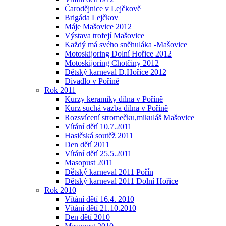
Čarodějnice v Lejčkově
Brigáda Lejčkov
Máje Mašovice 2012
Výstava trofejí Mašovice
Každý má svého sněhuláka -Mašovice
Motoskijoring Dolní Hořice 2012
Motoskijoring Chotčiny 2012
Dětský karneval D.Hořice 2012
Divadlo v Poříně
Rok 2011
Kurzy keramiky dílna v Poříně
Kurz suchá vazba dílna v Poříně
Rozsvícení stromečku,mikuláš Mašovice
Vítání dětí 10.7.2011
Hasičská soutěž 2011
Den dětí 2011
Vítání dětí 25.5.2011
Masopust 2011
Dětský karneval 2011 Pořín
Dětský karneval 2011 Dolní Hořice
Rok 2010
Vítání dětí 16.4. 2010
Vítání dětí 21.10.2010
Den dětí 2010