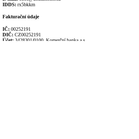
IDDS:
rx5bkkm
Fakturační údaje
IČ:
00252191
DIČ:
CZ00252191
Účet:
3428301/0100, Komerční banka a.s.
Mapa webu
|
Prohlášení o přístupnosti
|
RSS
|
Nastavení cookies
Prohlášení o cookies
Úřední hodiny
PO:
7.00 - 15.30
ÚT:
7.00 - 15.30
ST:
7.00 - 15.30
ČT:
7.00 - 15.30
PÁ:
7 00 - 13.00
Mapa
Vytvořil WRS
- Webový Redakční Systém společnosti
W