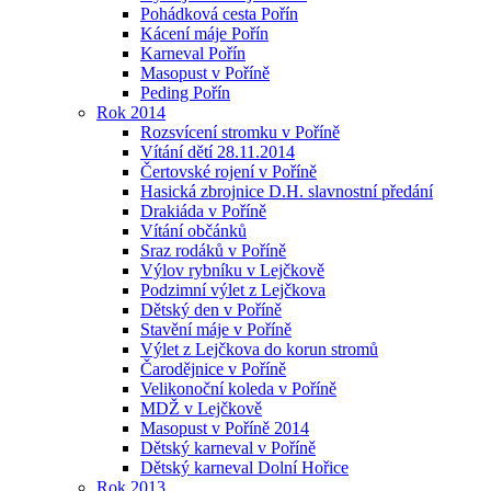
Pohádková cesta Pořín
Kácení máje Pořín
Karneval Pořín
Masopust v Poříně
Peding Pořín
Rok 2014
Rozsvícení stromku v Poříně
Vítání dětí 28.11.2014
Čertovské rojení v Poříně
Hasická zbrojnice D.H. slavnostní předání
Drakiáda v Poříně
Vítání občánků
Sraz rodáků v Poříně
Výlov rybníku v Lejčkově
Podzimní výlet z Lejčkova
Dětský den v Poříně
Stavění máje v Poříně
Výlet z Lejčkova do korun stromů
Čarodějnice v Poříně
Velikonoční koleda v Poříně
MDŽ v Lejčkově
Masopust v Poříně 2014
Dětský karneval v Poříně
Dětský karneval Dolní Hořice
Rok 2013