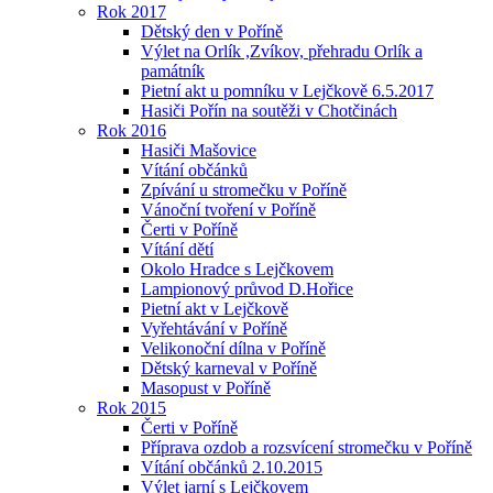
Rok 2017
Dětský den v Poříně
Výlet na Orlík ,Zvíkov, přehradu Orlík a
památník
Pietní akt u pomníku v Lejčkově 6.5.2017
Hasiči Pořín na soutěži v Chotčinách
Rok 2016
Hasiči Mašovice
Vítání občánků
Zpívání u stromečku v Poříně
Vánoční tvoření v Poříně
Čerti v Poříně
Vítání dětí
Okolo Hradce s Lejčkovem
Lampionový průvod D.Hořice
Pietní akt v Lejčkově
Vyřehtávání v Poříně
Velikonoční dílna v Poříně
Dětský karneval v Poříně
Masopust v Poříně
Rok 2015
Čerti v Poříně
Příprava ozdob a rozsvícení stromečku v Poříně
Vítání občánků 2.10.2015
Výlet jarní s Lejčkovem