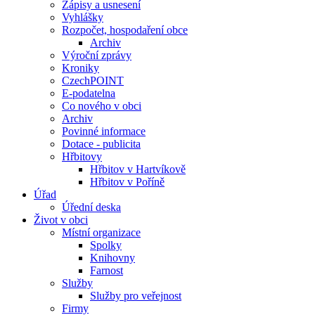
Zápisy a usnesení
Vyhlášky
Rozpočet, hospodaření obce
Archiv
Výroční zprávy
Kroniky
CzechPOINT
E-podatelna
Co nového v obci
Archiv
Povinné informace
Dotace - publicita
Hřbitovy
Hřbitov v Hartvíkově
Hřbitov v Poříně
Úřad
Úřední deska
Život v obci
Místní organizace
Spolky
Knihovny
Farnost
Služby
Služby pro veřejnost
Firmy