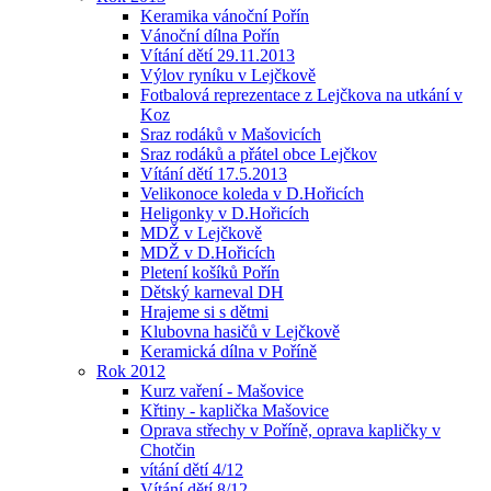
Keramika vánoční Pořín
Vánoční dílna Pořín
Vítání dětí 29.11.2013
Výlov ryníku v Lejčkově
Fotbalová reprezentace z Lejčkova na utkání v
Koz
Sraz rodáků v Mašovicích
Sraz rodáků a přátel obce Lejčkov
Vítání dětí 17.5.2013
Velikonoce koleda v D.Hořicích
Heligonky v D.Hořicích
MDŽ v Lejčkově
MDŽ v D.Hořicích
Pletení košíků Pořín
Dětský karneval DH
Hrajeme si s dětmi
Klubovna hasičů v Lejčkově
Keramická dílna v Poříně
Rok 2012
Kurz vaření - Mašovice
Křtiny - kaplička Mašovice
Oprava střechy v Poříně, oprava kapličky v
Chotčin
vítání dětí 4/12
Vítání dětí 8/12