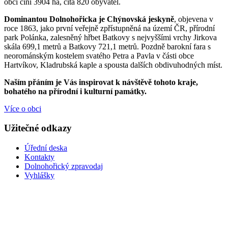
obcí činí 3904 ha, čítá 820 obyvatel.
Dominantou Dolnohořicka je Chýnovská jeskyně
, objevena v
roce 1863, jako první veřejně zpřístupněná na území ČR, přírodní
park Polánka, zalesněný hřbet Batkovy s nejvyššími vrchy Jirkova
skála 699,1 metrů a Batkovy 721,1 metrů. Pozdně barokní fara s
neorománským kostelem svatého Petra a Pavla v části obce
Hartvíkov, Kladrubská kaple a spousta dalších obdivuhodných míst.
Naším přáním je Vás inspirovat k návštěvě tohoto kraje,
bohatého na přírodní i kulturní památky.
Více o obci
Užitečné odkazy
Úřední deska
Kontakty
Dolnohořický zpravodaj
Vyhlášky