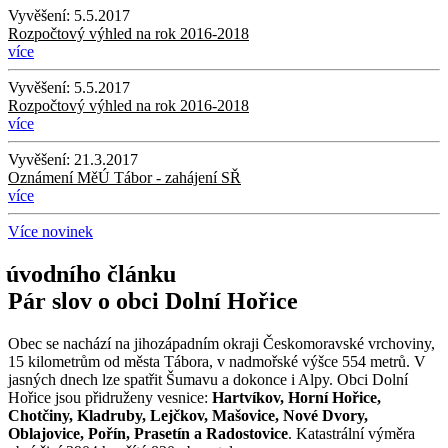
Vyvěšení:
5.5.2017
Rozpočtový výhled na rok 2016-2018
více
Vyvěšení:
5.5.2017
Rozpočtový výhled na rok 2016-2018
více
Vyvěšení:
21.3.2017
Oznámení MěÚ Tábor - zahájení SŘ
více
Více novinek
Pár slov o obci Dolní Hořice
Obec se nachází na jihozápadním okraji Českomoravské vrchoviny,
15 kilometrům od města Tábora, v nadmořské výšce 554 metrů. V
jasných dnech lze spatřit Šumavu a dokonce i Alpy. Obci Dolní
Hořice jsou přidruženy vesnice:
Hartvíkov, Horní Hořice,
Chotčiny, Kladruby, Lejčkov, Mašovice, Nové Dvory,
Oblajovice, Pořín, Prasetín a Radostovice
. Katastrální výměra