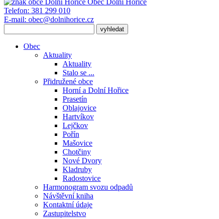
Obec
Dolní Hořice
Telefon:
381 299 010
E-mail:
obec@dolnihorice.cz
Obec
Aktuality
Aktuality
Stalo se ...
Přidružené obce
Horní a Dolní Hořice
Prasetín
Oblajovice
Hartvíkov
Lejčkov
Pořín
Mašovice
Chotčiny
Nové Dvory
Kladruby
Radostovice
Harmonogram svozu odpadů
Návštěvní kniha
Kontaktní údaje
Zastupitelstvo