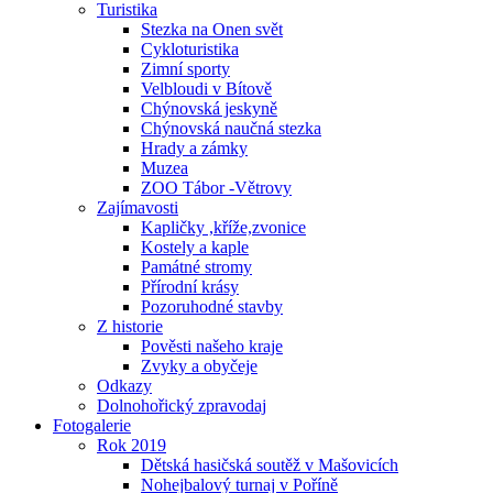
Turistika
Stezka na Onen svět
Cykloturistika
Zimní sporty
Velbloudi v Bítově
Chýnovská jeskyně
Chýnovská naučná stezka
Hrady a zámky
Muzea
ZOO Tábor -Větrovy
Zajímavosti
Kapličky ,kříže,zvonice
Kostely a kaple
Památné stromy
Přírodní krásy
Pozoruhodné stavby
Z historie
Pověsti našeho kraje
Zvyky a obyčeje
Odkazy
Dolnohořický zpravodaj
Fotogalerie
Rok 2019
Dětská hasičská soutěž v Mašovicích
Nohejbalový turnaj v Poříně