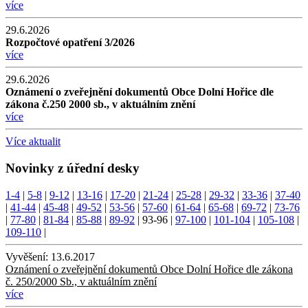
více
29.6.2026
Rozpočtové opatření 3/2026
více
29.6.2026
Oznámení o zveřejnění dokumentů Obce Dolní Hořice dle
zákona č.250 2000 sb., v aktuálním znění
více
Více aktualit
Novinky z úřední desky
1-4
|
5-8
|
9-12
|
13-16
|
17-20
|
21-24
|
25-28
|
29-32
|
33-36
|
37-40
|
41-44
|
45-48
|
49-52
|
53-56
|
57-60
|
61-64
|
65-68
|
69-72
|
73-76
|
77-80
|
81-84
|
85-88
|
89-92
|
93-96
|
97-100
|
101-104
|
105-108
|
109-110
|
Vyvěšení:
13.6.2017
Oznámení o zveřejnění dokumentů Obce Dolní Hořice dle zákona
č. 250/2000 Sb., v aktuálním znění
více